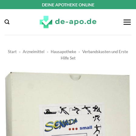
Zum
DEINE APOTHEKE ONLINE
Inhalt
springen
Start
»
Arzneimittel
»
Hausapotheke
»
Verbandskasten und Erste
Hilfe Set