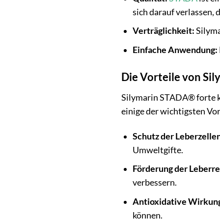
sich darauf verlassen,
Verträglichkeit:
Silymar
Einfache Anwendung:
Die Vorteile von Si
Silymarin STADA® forte ka
einige der wichtigsten Vor
Schutz der Leberzellen
Umweltgifte.
Förderung der Leberre
verbessern.
Antioxidative Wirkun
können.