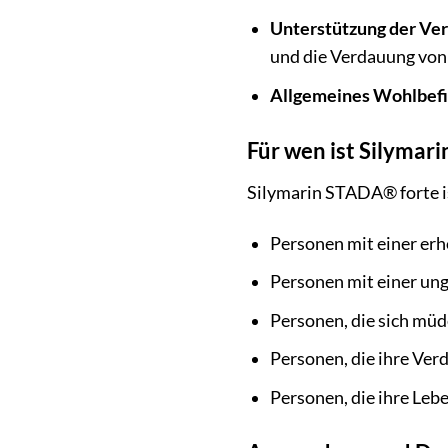
Unterstützung der Ve
und die Verdauung von 
Allgemeines Wohlbef
Für wen ist Silymar
Silymarin STADA® forte is
Personen mit einer er
Personen mit einer un
Personen, die sich müd
Personen, die ihre Ve
Personen, die ihre Le