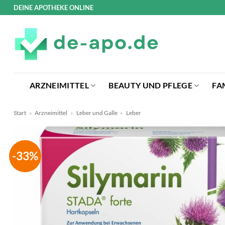
Zum
DEINE APOTHEKE ONLINE
Inhalt
springen
ARZNEIMITTEL
BEAUTY UND PFLEGE
FA
Start
»
Arzneimittel
»
Leber und Galle
»
Leber
-33%