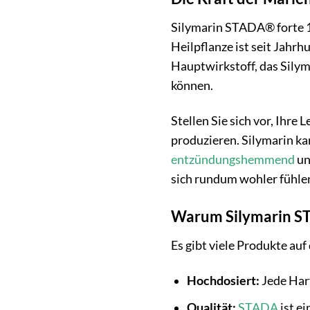
Silymarin STADA® forte 1
Heilpflanze ist seit Jahr
Hauptwirkstoff, das Silym
können.
Stellen Sie sich vor, Ihre
produzieren. Silymarin kan
entzündungshemmend
un
sich rundum wohler fühle
Warum Silymarin S
Es gibt viele Produkte au
Hochdosiert:
Jede Hart
Qualität:
STADA
ist e