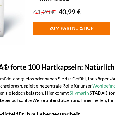
Ursprünglicher
Aktueller
61,20
€
40,99
€
Preis
Preis
war:
ist:
ZUM PARTNERSHOP
61,20 €
40,99 €.
® forte 100 Hartkapseln: Natürliche
müde, energielos oder haben Sie das Gefühl, Ihr Körper k
hselorgan, spielt eine zentrale Rolle für unser
Wohlbefin
n sie jedoch belasten. Hier kommt
Silymarin
STADA® forte 
 Leber auf sanfte Weise unterstützen und Ihnen helfen, Ih
ndistel für Ihre Lebergesundheit