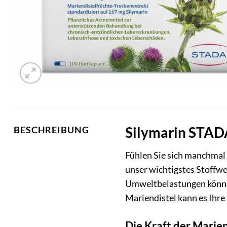
Silymarin STADA
BESCHREIBUNG
Fühlen Sie sich manchmal 
unser wichtigstes Stoffwec
Umweltbelastungen könne
Mariendistel kann es Ihre
Die Kraft der Marie