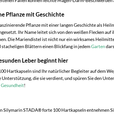
eltenen Fällen können leichte Magen-Darm-Beschwerden 
ine Pflanze mit Geschichte
faszinierende Pflanze mit einer langen Geschichte als Heil
esetzt. Ihr Name leitet sich von den weißen Flecken auf i
n. Die Mariendistel ist nicht nur ein wirksames Heilmitte
d stacheligen Blättern einen Blickfang in jedem
Garten
dars
gesunden Leber beginnt hier
00 Hartkapseln sind Ihr natürlicher Begleiter auf dem W
e Unterstützung, die sie verdient, und spüren Sie den Unte
e
Gesundheit
!
 Silymarin STADA® forte 100 Hartkapseln entnehmen Sie 