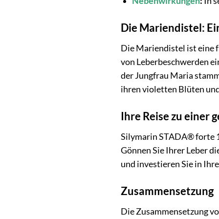
Nebenwirkungen
:
In s
Die Mariendistel: E
Die Mariendistel ist eine 
von Leberbeschwerden eing
der Jungfrau Maria stamme
ihren violetten Blüten un
Ihre Reise zu einer 
Silymarin STADA® forte 1
Gönnen Sie Ihrer Leber di
und investieren Sie in Ihr
Zusammensetzung
Die Zusammensetzung von