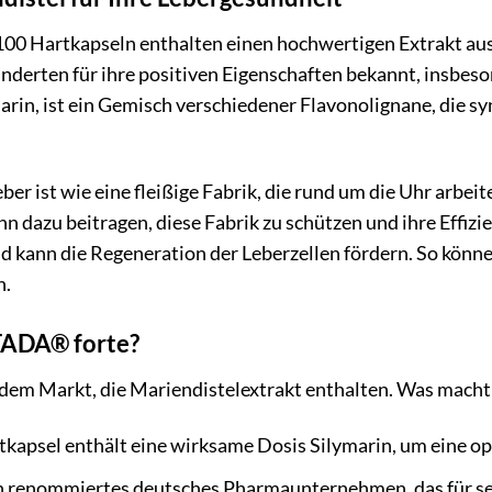
00 Hartkapseln enthalten einen hochwertigen Extrakt aus
hunderten für ihre positiven Eigenschaften bekannt, insbes
arin, ist ein Gemisch verschiedener Flavonolignane, die sy
 Leber ist wie eine fleißige Fabrik, die rund um die Uhr arbe
n dazu beitragen, diese Fabrik zu schützen und ihre Effizien
d kann die Regeneration der Leberzellen fördern. So könne
n.
TADA® forte?
f dem Markt, die Mariendistelextrakt enthalten. Was mac
kapsel enthält eine wirksame Dosis Silymarin, um eine op
in renommiertes deutsches Pharmaunternehmen, das für se