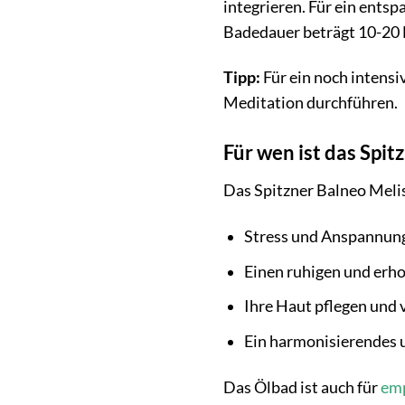
integrieren. Für ein ents
Badedauer beträgt 10-20 M
Tipp:
Für ein noch intens
Meditation durchführen.
Für wen ist das Spi
Das Spitzner Balneo Melisse
Stress und Anspannun
Einen ruhigen und erh
Ihre Haut pflegen un
Ein harmonisierendes 
Das Ölbad ist auch für
emp