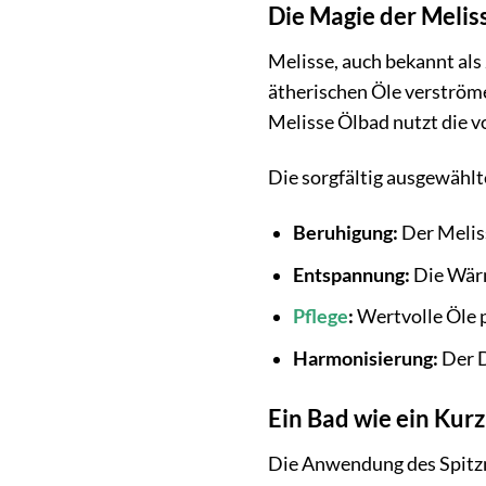
Die Magie der Melis
Melisse, auch bekannt als
ätherischen Öle verströme
Melisse Ölbad nutzt die v
Die sorgfältig ausgewählt
Beruhigung:
Der Meliss
Entspannung:
Die Wärm
Pflege
:
Wertvolle Öle 
Harmonisierung:
Der D
Ein Bad wie ein Kurz
Die Anwendung des Spitzne