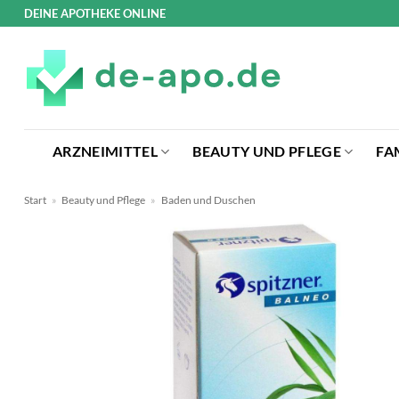
Zum
DEINE APOTHEKE ONLINE
Inhalt
springen
ARZNEIMITTEL
BEAUTY UND PFLEGE
FA
Start
»
Beauty und Pflege
»
Baden und Duschen