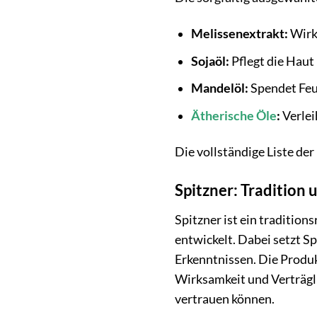
Melissenextrakt:
Wirk
Sojaöl:
Pflegt die Haut
Mandelöl:
Spendet Feuc
Ätherische Öle
:
Verlei
Die vollständige Liste der
Spitzner: Tradition
Spitzner ist ein traditio
entwickelt. Dabei setzt S
Erkenntnissen. Die Produk
Wirksamkeit und Verträgli
vertrauen können.