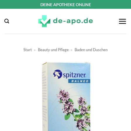
Zum
DEINE APOTHEKE ONLINE
Inhalt
springen
Start
»
Beauty und Pflege
»
Baden und Duschen