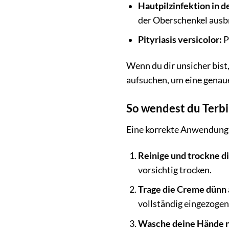
Hautpilzinfektion in d
der Oberschenkel ausb
Pityriasis versicolor:
P
Wenn du dir unsicher bist
aufsuchen, um eine genau
So wendest du Terbi
Eine korrekte Anwendung i
Reinige und trockne di
vorsichtig trocken.
Trage die Creme dünn 
vollständig eingezogen 
Wasche deine Hände n