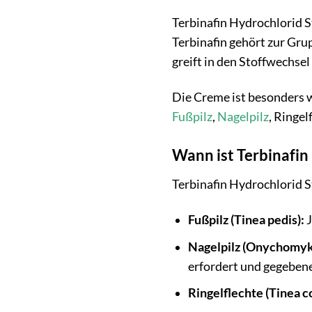
Terbinafin Hydrochlorid S
Terbinafin gehört zur Grup
greift in den Stoffwechse
Die Creme ist besonders 
Fußpilz
,
Nagelpilz
, Ringel
Wann ist Terbinafin 
Terbinafin Hydrochlorid S
Fußpilz (Tinea pedis):
J
Nagelpilz (Onychomyk
erfordert und gegeben
Ringelflechte (Tinea co