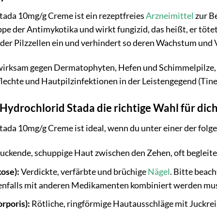
tada 10mg/g Creme ist ein rezeptfreies
Arzneimittel
zur B
pe der Antimykotika und wirkt fungizid, das heißt, er tötet 
l der Pilzzellen ein und verhindert so deren Wachstum un
wirksam gegen Dermatophyten, Hefen und Schimmelpilze, 
flechte und Hautpilzinfektionen in der Leistengegend (Tinea
Hydrochlorid Stada die richtige Wahl für dic
tada 10mg/g Creme ist ideal, wenn du unter einer der folge
uckende, schuppige Haut zwischen den Zehen, oft begleit
ose):
Verdickte, verfärbte und brüchige
Nägel
. Bitte beac
enfalls mit anderen Medikamenten kombiniert werden mu
rporis):
Rötliche, ringförmige Hautausschläge mit Juckrei