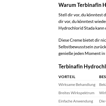
Warum Terbinafin Hy
Stell dir vor, du könntes
dir vor, du könntest wied
Hydrochlorid Stada kann d
Diese Creme bietet dir ni
Selbstbewusstsein zurück
genieße jeden Moment in 
Terbinafin Hydrochlo
VORTEIL
BE
Wirksame Behandlung
Bekä
Breites Wirkspektrum
Wirk
Einfache Anwendung
Die 