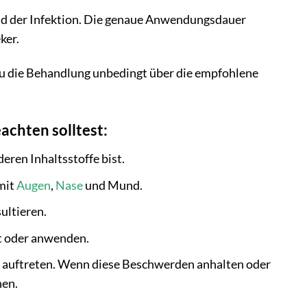
ad der Infektion. Die genaue Anwendungsdauer
ker.
du die Behandlung unbedingt über die empfohlene
chten solltest:
eren Inhaltsstoffe bist.
mit
Augen
,
Nase
und Mund.
ultieren.
t oder anwenden.
 auftreten. Wenn diese Beschwerden anhalten oder
hen.