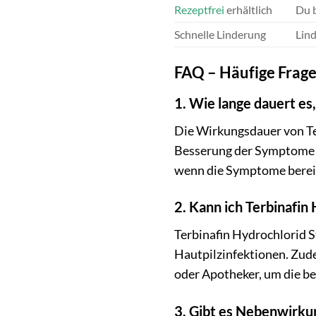
Rezeptfrei
erhältlich
Du b
Schnelle Linderung
Lind
FAQ – Häufige Frage
1. Wie lange dauert es,
Die Wirkungsdauer von Ter
Besserung der Symptome in
wenn die Symptome bereit
2. Kann ich Terbinafin
Terbinafin Hydrochlorid S
Hautpilzinfektionen. Zud
oder Apotheker, um die be
3. Gibt es Nebenwirku