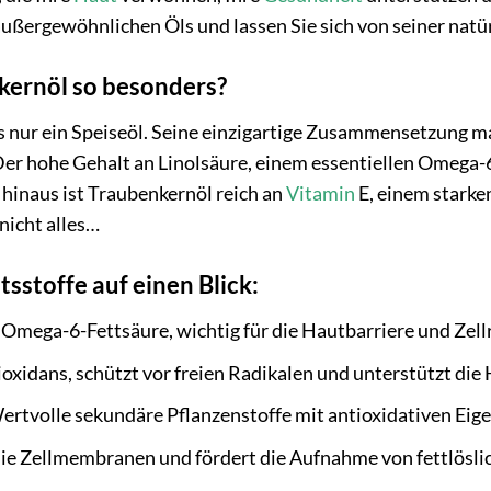
 außergewöhnlichen Öls und lassen Sie sich von seiner natü
ernöl so besonders?
s nur ein Speiseöl. Seine einzigartige Zusammensetzung ma
r hohe Gehalt an Linolsäure, einem essentiellen Omega-6-F
hinaus ist Traubenkernöl reich an
Vitamin
E, einem starken
 nicht alles…
tsstoffe auf einen Blick:
 Omega-6-Fettsäure, wichtig für die Hautbarriere und Zell
oxidans, schützt vor freien Radikalen und unterstützt die
rtvolle sekundäre Pflanzenstoffe mit antioxidativen Eig
ie Zellmembranen und fördert die Aufnahme von fettlösli