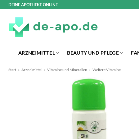
Zum
DEINE APOTHEKE ONLINE
Inhalt
springen
ARZNEIMITTEL
BEAUTY UND PFLEGE
FA
Start
»
Arzneimittel
»
Vitamine und Mineralien
»
Weitere Vitamine