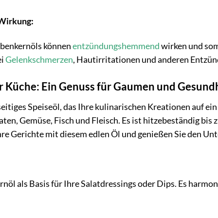
Wirkung:
aubenkernöls können
entzündungshemmend
wirken und som
ei
Gelenkschmerzen
, Hautirritationen und anderen Entzü
er Küche: Ein Genuss für Gaumen und Gesund
seitiges Speiseöl, das Ihre kulinarischen Kreationen auf ei
aten, Gemüse, Fisch und Fleisch. Es ist hitzebeständig bis
hre Gerichte mit diesem edlen Öl und genießen Sie den Unt
öl als Basis für Ihre Salatdressings oder Dips. Es harmo