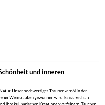
Schönheit und inneren
 Natur. Unser hochwertiges Traubenkernöl in der
lesener Weintrauben gewonnen wird. Es ist reich an
nd Ihre kulinarischen Kreationen verfeinern. Tauchen