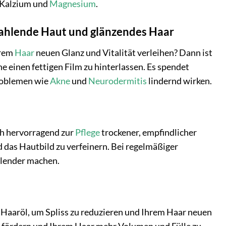
 Kalzium und
Magnesium
.
trahlende Haut und glänzendes Haar
hrem
Haar
neuen Glanz und Vitalität verleihen? Dann ist
ne einen fettigen Film zu hinterlassen. Es spendet
problemen wie
Akne
und
Neurodermitis
lindernd wirken.
ch hervorragend zur
Pflege
trockener, empfindlicher
nd das Hautbild zu verfeinern. Bei regelmäßiger
hlender machen.
 Haaröl, um Spliss zu reduzieren und Ihrem Haar neuen