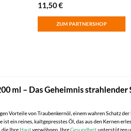
11,50
€
ZUM PARTNERSHOP
00 ml – Das Geheimnis strahlender 
tigen Vorteile von Traubenkernöl, einem wahren Schatz der
 ist ein reines, kaltgepresstes Öl, das aus den Kernen er
 die Ihre
Haut
verwöhnen, Ihre
Gesundheit
unterstützen u