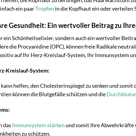
nn helfen, die Kopfhaut zu beruhigen, das Haarwachstum z
einfach ein paar
Tropfen
in die Kopfhaut ein oder verteilen 
hre Gesundheit: Ein wertvoller Beitrag zu I
r ein Schönheitselixier, sondern auch ein wertvoller Beitr
ere die Procyanidine (OPC), können freie Radikale neutrali
positiv auf Ihr Herz-Kreislauf-System, Ihr Immunsystem u
rz-Kreislauf-System:
 kann helfen, den Cholesterinspiegel zu senken und somit
ntien können die Blutgefäße schützen und die
Durchblutu
ems:
n das
Immunsystem stärken
und somit Ihre Abwehrkräfte v
ankheiten zu schützen.