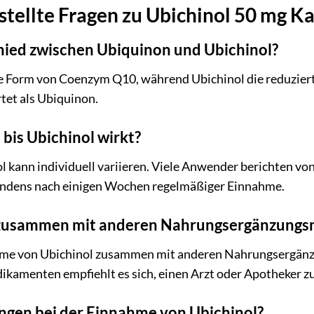
stellte Fragen zu Ubichinol 50 mg K
hied zwischen Ubiquinon und Ubichinol?
te Form von Coenzym Q10, während Ubichinol die reduzierte
et als Ubiquinon.
 bis Ubichinol wirkt?
 kann individuell variieren. Viele Anwender berichten vo
indens nach einigen Wochen regelmäßiger Einnahme.
 zusammen mit anderen Nahrungsergänzungs
nahme von Ubichinol zusammen mit anderen Nahrungsergänz
kamenten empfiehlt es sich, einen Arzt oder Apotheker zu
ngen bei der Einnahme von Ubichinol?