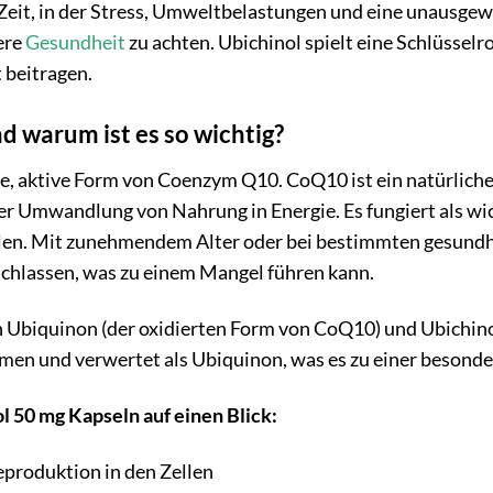
 Zeit, in der Stress, Umweltbelastungen und eine unausg
ere
Gesundheit
zu achten. Ubichinol spielt eine Schlüsselr
 beitragen.
d warum ist es so wichtig?
te, aktive Form von Coenzym Q10. CoQ10 ist ein natürlicher
er Umwandlung von Nahrung in Energie. Es fungiert als wic
alen. Mit zunehmendem Alter oder bei bestimmten gesundh
hlassen, was zu einem Mangel führen kann.
Ubiquinon (der oxidierten Form von CoQ10) und Ubichinol 
en und verwertet als Ubiquinon, was es zu einer besonder
l 50 mg Kapseln auf einen Blick:
eproduktion in den Zellen