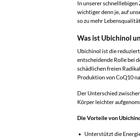
In unserer schnelllebigen
wichtiger denn je, auf uns
so zu mehr Lebensqualität
Was ist Ubichinol un
Ubichinol ist die reduzier
entscheidende Rolle bei d
schädlichen freien Radik
Produktion von CoQ10 nac
Der Unterschied zwischen 
Körper leichter aufgenomm
Die Vorteile von Ubichino
Unterstützt die Energi