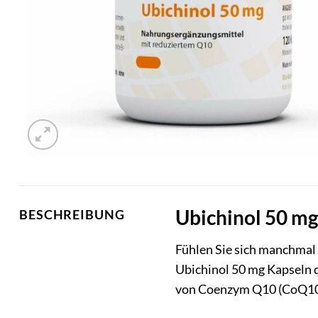
Ubichinol 50 mg 
BESCHREIBUNG
Fühlen Sie sich manchmal 
Ubichinol 50 mg Kapseln d
von Coenzym Q10 (CoQ10),