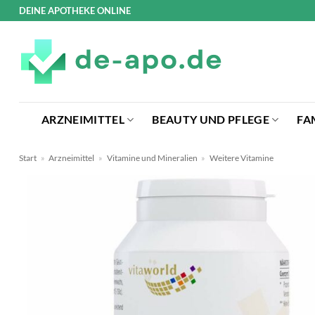
Zum
DEINE APOTHEKE ONLINE
Inhalt
springen
ARZNEIMITTEL
BEAUTY UND PFLEGE
FA
Start
»
Arzneimittel
»
Vitamine und Mineralien
»
Weitere Vitamine