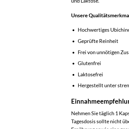
und Laktose.
Unsere Qualitätsmerkma
Hochwertiges Ubichin
Geprüfte Reinheit
Frei von unnötigen Zus
Glutenfrei
Laktosefrei
Hergestellt unter stre
Einnahmeempfehlu
Nehmen Sie täglich 1 Kaps
Tagesdosis sollte nicht ü