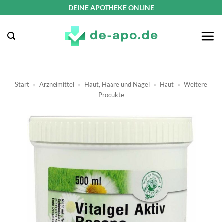
Zum
DEINE APOTHEKE ONLINE
Inhalt
springen
Start
»
Arzneimittel
»
Haut, Haare und Nägel
»
Haut
»
Weitere
Produkte