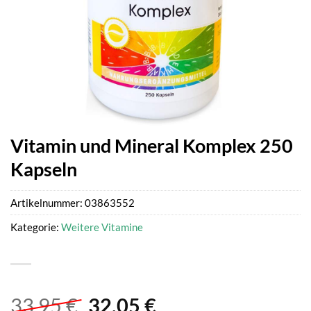
Vitamin und Mineral Komplex 250
Kapseln
Artikelnummer:
03863552
Kategorie:
Weitere Vitamine
Ursprünglicher
Aktueller
33,95
€
32,05
€