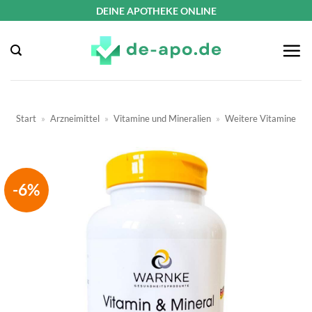
Zum
DEINE APOTHEKE ONLINE
Inhalt
springen
Start
»
Arzneimittel
»
Vitamine und Mineralien
»
Weitere Vitamine
-6%