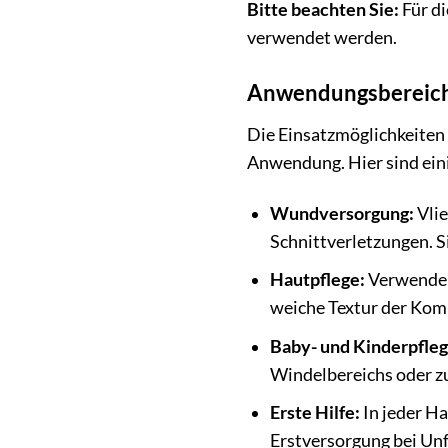
Bitte beachten Sie:
Für di
verwendet werden.
Anwendungsbereich
Die Einsatzmöglichkeiten 
Anwendung. Hier sind eini
Wundversorgung:
Vlie
Schnittverletzungen. 
Hautpflege:
Verwenden
weiche Textur der Komp
Baby- und Kinderpfleg
Windelbereichs oder z
Erste Hilfe:
In jeder Ha
Erstversorgung bei Unf