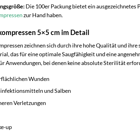
ungsgröße:
Die 100er Packung bietet ein ausgezeichnetes Pr
mpressen
zur Hand haben.
skompressen 5×5 cm im Detail
mpressen zeichnen sich durch ihre hohe Qualität und ihre s
al, das für eine optimale Saugfähigkeit und eine angeneh
ür Anwendungen, bei denen keine absolute Sterilität erforde
rflächlichen Wunden
infektionsmitteln und Salben
neren Verletzungen
ke-up