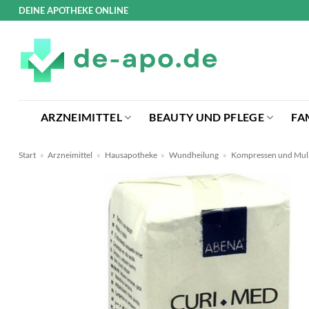
Zum
DEINE APOTHEKE ONLINE
Inhalt
springen
ARZNEIMITTEL
BEAUTY UND PFLEGE
FA
Start
»
Arzneimittel
»
Hausapotheke
»
Wundheilung
»
Kompressen und Mul