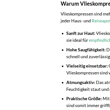
Warum Vlieskompres
Vlieskompressen sind mehr
jeder Haus- und
Reiseapo
Sanft zur Haut:
Vliesko
sie ideal für
empfindlic
Hohe Saugfähigkeit:
Di
schnell und zuverlässig
Vielseitig einsetzbar:
O
Vlieskompressen sind 
Atmungsaktiv:
Das atm
Feuchtigkeit staut und
Praktische Größe:
Mit 
sind somit immer griffb