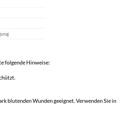
gung
te folgende Hinweise:
chützt.
stark blutenden Wunden geeignet. Verwenden Sie in