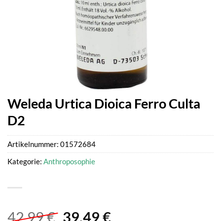
Weleda Urtica Dioica Ferro Culta
D2
Artikelnummer:
01572684
Kategorie:
Anthroposophie
Ursprünglicher
Aktueller
42,99
€
39,49
€