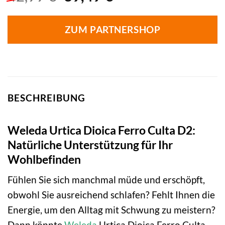
Preis
Preis
war:
ist:
ZUM PARTNERSHOP
42,99 €
39,49 €.
BESCHREIBUNG
Weleda Urtica Dioica Ferro Culta D2:
Natürliche Unterstützung für Ihr
Wohlbefinden
Fühlen Sie sich manchmal müde und erschöpft,
obwohl Sie ausreichend schlafen? Fehlt Ihnen die
Energie, um den Alltag mit Schwung zu meistern?
Dann könnte
Weleda
Urtica Dioica Ferro Culta