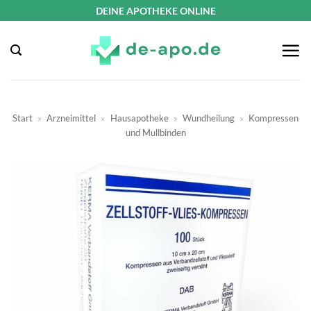
Zum
DEINE APOTHEKE ONLINE
Inhalt
springen
Start
»
Arzneimittel
»
Hausapotheke
»
Wundheilung
»
Kompressen
und Mullbinden