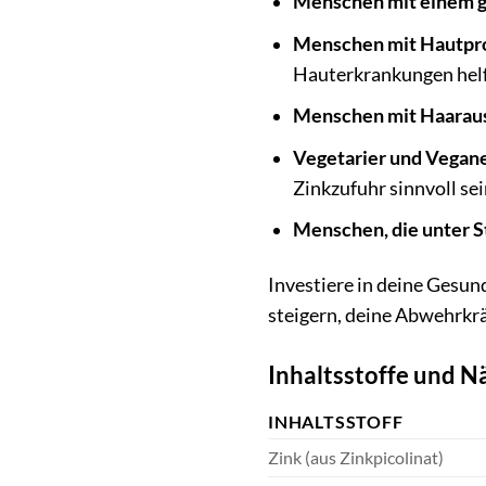
Menschen mit einem 
Menschen mit Hautpr
Hauterkrankungen hel
Menschen mit Haarausf
Vegetarier und Vegane
Zinkzufuhr sinnvoll sei
Menschen, die unter St
Investiere in deine Gesun
steigern, deine Abwehrkr
Inhaltsstoffe und 
INHALTSSTOFF
Zink (aus Zinkpicolinat)