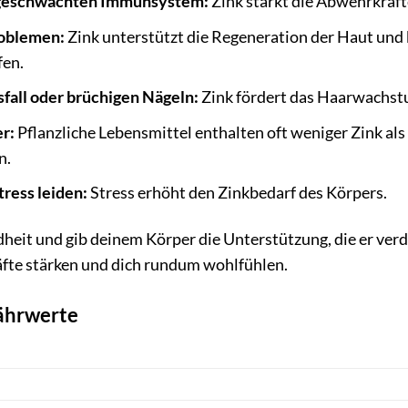
geschwächten Immunsystem:
Zink stärkt die Abwehrkräft
oblemen:
Zink unterstützt die Regeneration der Haut und
fen.
all oder brüchigen Nägeln:
Zink fördert das Haarwachstu
r:
Pflanzliche Lebensmittel enthalten oft weniger Zink als
n.
ress leiden:
Stress erhöht den Zinkbedarf des Körpers.
dheit und gib deinem Körper die Unterstützung, die er verd
äfte stärken und dich rundum wohlfühlen.
Nährwerte