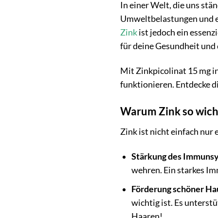
In einer Welt, die uns stä
Umweltbelastungen und 
Zink
ist jedoch ein essenz
für deine Gesundheit und
Mit Zinkpicolinat 15 mg i
funktionieren. Entdecke di
Warum Zink so wichti
Zink ist nicht einfach nur
Stärkung des Immuns
wehren. Ein starkes Im
Förderung schöner Ha
wichtig ist. Es unters
Haaren!