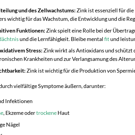
lteilung und des Zellwachstums:
Zink ist essenziell für d
ders wichtig für das Wachstum, die Entwicklung und die Re
itiven Funktionen:
Zink spielt eine Rolle bei der Übertr
ächtnis
und die Lernfähigkeit. Bleibe mental
fit
und leistu
oxidativem Stress:
Zink wirkt als Antioxidans und schützt d
ronischen Krankheiten und zur Verlangsamung des Alterun
chtbarkeit:
Zink ist wichtig für die Produktion von Sperm
durch vielfältige Symptome äußern, darunter:
nd Infektionen
ne
, Ekzeme oder
trockene
Haut
ge Nägel