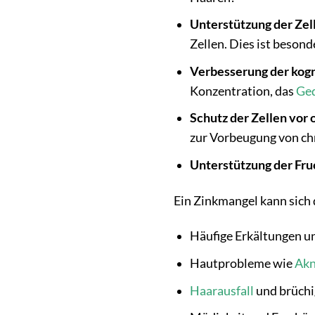
Unterstützung der Zel
Zellen. Dies ist beson
Verbesserung der kogn
Konzentration, das
Ged
Schutz der Zellen vor 
zur Vorbeugung von ch
Unterstützung der Fru
Ein Zinkmangel kann sich 
Häufige Erkältungen u
Hautprobleme wie
Ak
Haarausfall
und brüchi