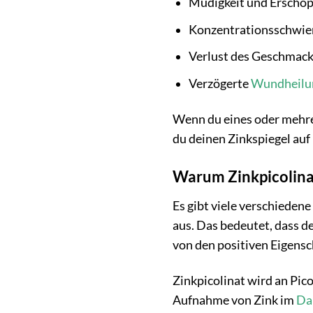
Müdigkeit und Erschö
Konzentrationsschwie
Verlust des Geschmack
Verzögerte
Wundheilu
Wenn du eines oder mehrer
du deinen Zinkspiegel auf
Warum Zinkpicolinat
Es gibt viele verschieden
aus. Das bedeutet, dass d
von den positiven Eigens
Zinkpicolinat wird an Pic
Aufnahme von Zink im
Da