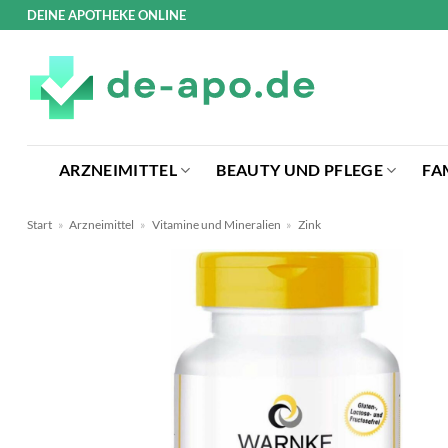
Zum
DEINE APOTHEKE ONLINE
Inhalt
springen
ARZNEIMITTEL
BEAUTY UND PFLEGE
FA
Start
»
Arzneimittel
»
Vitamine und Mineralien
»
Zink