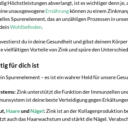
ndig Höchstleistungen abverlangt, ist es wichtiger denn je,
eine unausgewogene
Ernährung
können zu einem Zinkmangel
ielles Spurenelement, das an unzähligen Prozessen in unsere
 dein
Wohlbefinden
.
nvestierst du in deine Gesundheit und gibst deinem Körper 
e vielfältigen Vorteile von Zink und spüre den Unterschied
g für dich ist
 ein Spurenelement – es ist ein wahrer Held für unsere Gesu
ystems:
Zink unterstützt die Funktion der Immunzellen und
munsystem ist deine beste Verteidigung gegen Erkältunge
ut,
Haare
und
Nägel
:
Zink ist an der Kollagenproduktion bet
tützt auch das Haarwachstum und stärkt die Nägel. Verabs