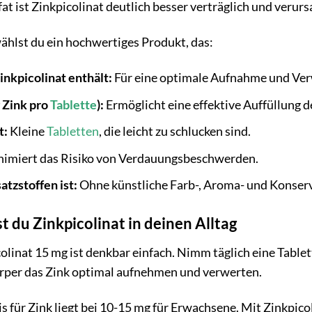
fat ist Zinkpicolinat deutlich besser verträglich und ver
ählst du ein hochwertiges Produkt, das:
nkpicolinat enthält:
Für eine optimale Aufnahme und Ver
 Zink pro
Tablette
):
Ermöglicht eine effektive Auffüllung d
t:
Kleine
Tabletten
, die leicht zu schlucken sind.
imiert das Risiko von Verdauungsbeschwerden.
atzstoffen ist:
Ohne künstliche Farb-, Aroma- und Konserv
st du Zinkpicolinat in deinen Alltag
linat 15 mg ist denkbar einfach. Nimm täglich eine Tablett
örper das Zink optimal aufnehmen und verwerten.
 für Zink liegt bei 10-15 mg für Erwachsene. Mit Zinkpico