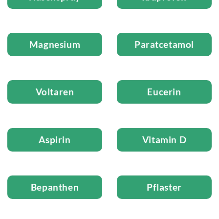
Magnesium
Paratcetamol
Voltaren
Eucerin
Aspirin
Vitamin D
Bepanthen
Pflaster