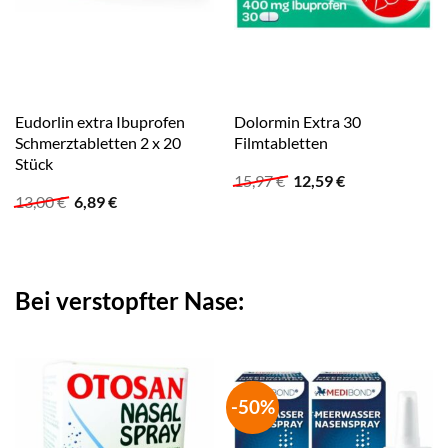
Eudorlin extra Ibuprofen
Dolormin Extra 30
Schmerztabletten 2 x 20
Filmtabletten
Stück
Ursprünglicher
Aktueller
15,97
€
12,59
€
Preis
Preis
Ursprünglicher
Aktueller
13,00
€
6,89
€
war:
ist:
Preis
Preis
15,97 €
12,59 €.
war:
ist:
13,00 €
6,89 €.
Bei verstopfter Nase:
-50%