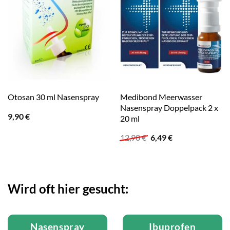
Medibond Meerwasser
Otosan 30 ml Nasenspray
Nasenspray Doppelpack 2 x
9,90
€
20 ml
Ursprünglicher
Aktueller
12,98
€
6,49
€
Preis
Preis
war:
ist:
12,98 €
6,49 €.
Wird oft hier gesucht:
Nasenspray
Ibuprofen