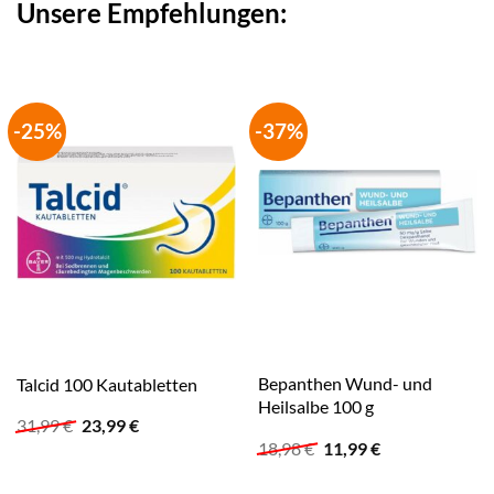
Unsere Empfehlungen:
-25%
-37%
Bepanthen Wund- und
Talcid 100 Kautabletten
Heilsalbe 100 g
Ursprünglicher
Aktueller
31,99
€
23,99
€
Preis
Preis
Ursprünglicher
Aktueller
18,98
€
11,99
€
war:
ist:
Preis
Preis
31,99 €
23,99 €.
war:
ist: