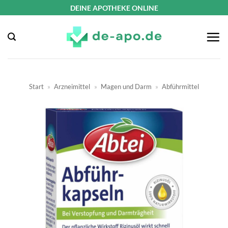
Zum
DEINE APOTHEKE ONLINE
Inhalt
springen
Start
»
Arzneimittel
»
Magen und Darm
»
Abführmittel