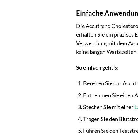
Einfache Anwendung
Die Accutrend Cholesterol
erhalten Sie ein präzises E
Verwendung mit dem Accut
keine langen Wartezeiten –
So einfach geht’s:
Bereiten Sie das Accutr
Entnehmen Sie einen Ac
Stechen Sie mit einer
L
Tragen Sie den Blutstro
Führen Sie den Teststr