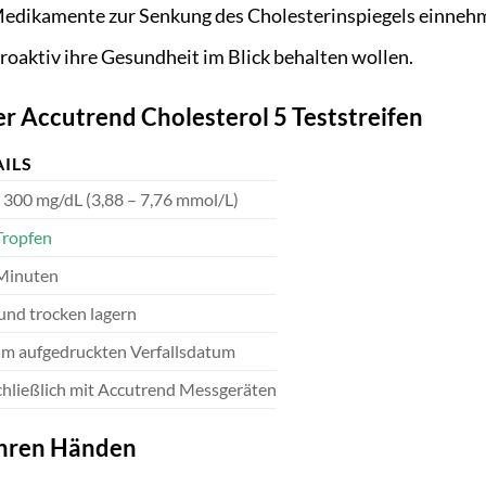
 Medikamente zur Senkung des Cholesterinspiegels einne
proaktiv ihre Gesundheit im Blick behalten wollen.
r Accutrend Cholesterol 5 Teststreifen
AILS
 300 mg/dL (3,88 – 7,76 mmol/L)
Tropfen
 Minuten
und trocken lagern
um aufgedruckten Verfallsdatum
hließlich mit Accutrend Messgeräten
Ihren Händen