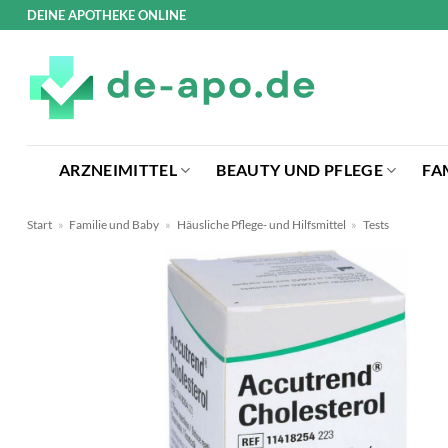
Zum
DEINE APOTHEKE ONLINE
Inhalt
springen
ARZNEIMITTEL
BEAUTY UND PFLEGE
FA
Start
»
Familie und Baby
»
Häusliche Pflege- und Hilfsmittel
»
Tests