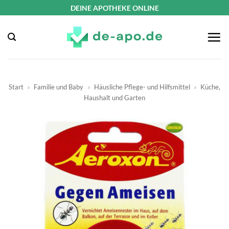
Zum
DEINE APOTHEKE ONLINE
Inhalt
springen
Start
»
Familie und Baby
»
Häusliche Pflege- und Hilfsmittel
»
Küche,
Haushalt und Garten