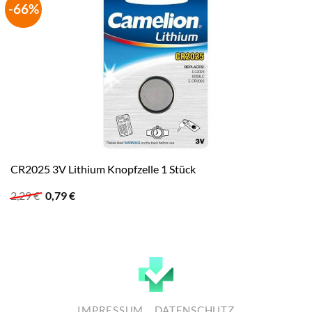
-66%
CR2025 3V Lithium Knopfzelle 1 Stück
Ursprünglicher
Aktueller
2,29
€
0,79
€
Preis
Preis
war:
ist:
2,29 €
0,79 €.
IMPRESSUM
DATENSCHUTZ