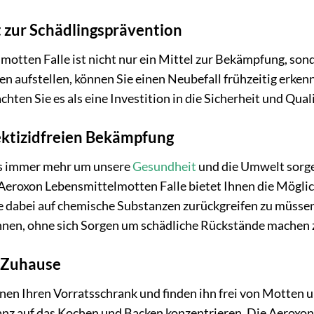
t zur Schädlingsprävention
otten Falle ist nicht nur ein Mittel zur Bekämpfung, son
en aufstellen, können Sie einen Neubefall frühzeitig erke
hten Sie es als eine Investition in die Sicherheit und Qual
sektizidfreien Bekämpfung
 uns immer mehr um unsere
Gesundheit
und die Umwelt sorgen
 Aeroxon Lebensmittelmotten Falle bietet Ihnen die Mögli
 dabei auf chemische Substanzen zurückgreifen zu müssen.
nen, ohne sich Sorgen um schädliche Rückstände machen 
s Zuhause
öffnen Ihren Vorratsschrank und finden ihn frei von Motten 
ganz auf das Kochen und Backen konzentrieren. Die Aeroxon 