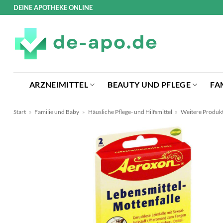
Zum
DEINE APOTHEKE ONLINE
Inhalt
springen
ARZNEIMITTEL
BEAUTY UND PFLEGE
FA
Start
»
Familie und Baby
»
Häusliche Pflege- und Hilfsmittel
»
Weitere Produk