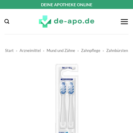
Zum
DEINE APOTHEKE ONLINE
Inhalt
springen
Start
»
Arzneimittel
»
Mund und Zähne
»
Zahnpflege
»
Zahnbürsten