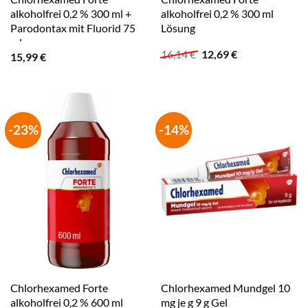
alkoholfrei 0,2 % 300 ml +
alkoholfrei 0,2 % 300 ml
Parodontax mit Fluorid 75
Lösung
ml
Ursprünglicher
Aktueller
16,14
€
12,69
€
15,99
€
Preis
Preis
war:
ist:
16,14 €
12,69 €.
-23%
-14%
Chlorhexamed Forte
Chlorhexamed Mundgel 10
alkoholfrei 0,2 % 600 ml
mg je g 9 g Gel