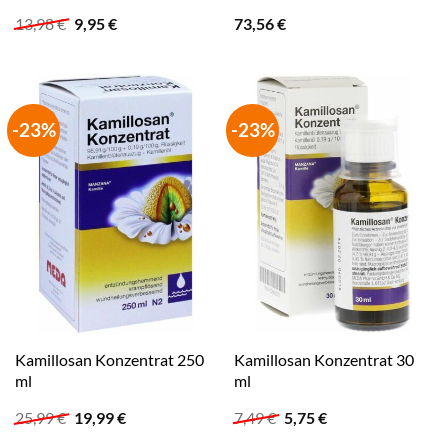
Ursprünglicher
Aktueller
13,98
€
9,95
€
73,56
€
Preis
Preis
war:
ist:
13,98 €
9,95 €.
-23%
-23%
Kamillosan Konzentrat 250
Kamillosan Konzentrat 30
ml
ml
Ursprünglicher
Aktueller
Ursprünglicher
Aktueller
25,99
€
19,99
€
7,49
€
5,75
€
Preis
Preis
Preis
Preis