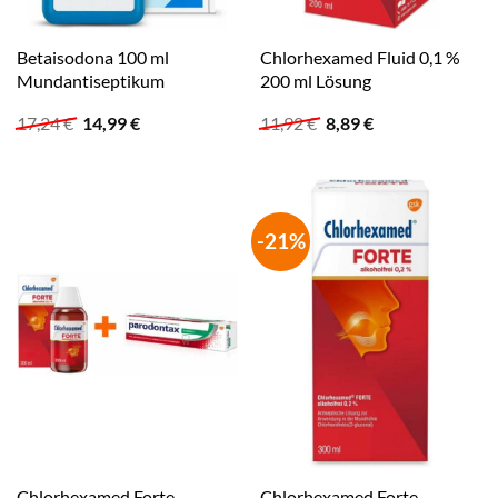
Betaisodona 100 ml
Chlorhexamed Fluid 0,1 %
Mundantiseptikum
200 ml Lösung
Ursprünglicher
Aktueller
Ursprünglicher
Aktueller
17,24
€
14,99
€
11,92
€
8,89
€
Preis
Preis
Preis
Preis
war:
ist:
war:
ist:
17,24 €
14,99 €.
11,92 €
8,89 €.
-21%
Chlorhexamed Forte
Chlorhexamed Forte