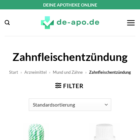
Zum
DEINE APOTHEKE ONLINE
Inhalt
springen
Zahnfleischentzündung
Start
»
Arzneimittel
»
Mund und Zähne
»
Zahnfleischentzündung
FILTER