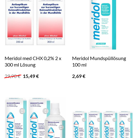
Meridol med CHX 0,2% 2 x
Meridol Mundspüllösung
300 ml Lösung
100 ml
Ursprünglicher
Aktueller
29,90
€
15,49
€
2,69
€
Preis
Preis
war:
ist:
29,90 €
15,49 €.