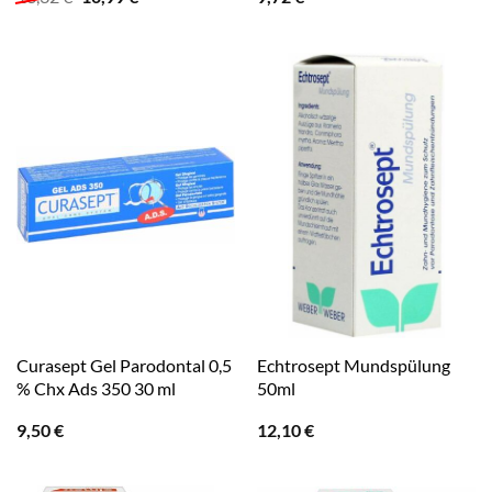
Preis
Preis
war:
ist:
13,32 €
10,99 €.
Curasept Gel Parodontal 0,5
Echtrosept Mundspülung
% Chx Ads 350 30 ml
50ml
9,50
€
12,10
€