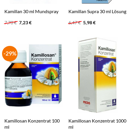
Kamillan 30 ml Mundspray
Kamillan Supra 30 ml Lösung
Ursprünglicher
Aktueller
Ursprünglicher
Aktueller
7,70
€
7,23
€
6,47
€
5,98
€
Preis
Preis
Preis
Preis
war:
ist:
war:
ist:
7,70 €
7,23 €.
6,47 €
5,98 €.
-29%
Kamillosan Konzentrat 100
Kamillosan Konzentrat 1000
ml
ml