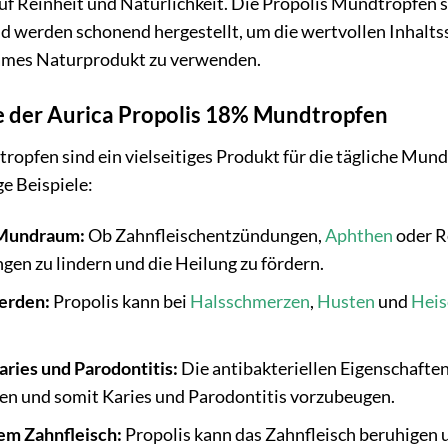
uf Reinheit und Natürlichkeit. Die Propolis Mundtropfen s
 werden schonend hergestellt, um die wertvollen Inhaltss
ksames Naturprodukt zu verwenden.
der Aurica Propolis 18% Mundtropfen
ropfen sind ein vielseitiges Produkt für die tägliche M
ge Beispiele:
 Mundraum:
Ob Zahnfleischentzündungen,
Aphthen
oder R
gen zu lindern und die Heilung zu fördern.
erden:
Propolis kann bei
Halsschmerzen
,
Husten
und
Heis
ries und Parodontitis:
Die antibakteriellen Eigenschaften
n und somit Karies und Parodontitis vorzubeugen.
tem Zahnfleisch:
Propolis kann das Zahnfleisch beruhigen 