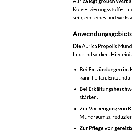
Aurica legt großen Wert a
Konservierungsstoffen und
sein, ein reines und wir
Anwendungsgebiete 
Die Aurica Propolis Mundt
lindernd wirken. Hier eini
Bei Entzündungen im
kann helfen, Entzündun
Bei Erkältungsbeschw
stärken.
Zur Vorbeugung von Ka
Mundraum zu reduziere
Zur Pflege von gereiz