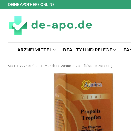
Zum
DEINE APOTHEKE ONLINE
Inhalt
springen
ARZNEIMITTEL
BEAUTY UND PFLEGE
FA
Start
»
Arzneimittel
»
Mund und Zähne
»
Zahnfleischentzündung