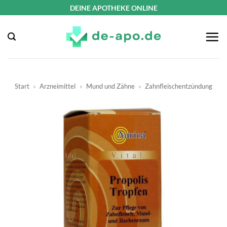
Zum
DEINE APOTHEKE ONLINE
Inhalt
springen
Start
»
Arzneimittel
»
Mund und Zähne
»
Zahnfleischentzündung