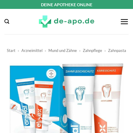
Zum
DEINE APOTHEKE ONLINE
Inhalt
springen
Start
»
Arzneimittel
»
Mund und Zähne
»
Zahnpflege
»
Zahnpasta