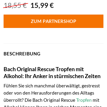
Ursprünglicher
Aktueller
18,55
€
15,99
€
Preis
Preis
war:
ist:
ZUM PARTNERSHOP
18,55 €
15,99 €.
BESCHREIBUNG
Bach Original Rescue Tropfen mit
Alkohol: Ihr Anker in stürmischen Zeiten
Fühlen Sie sich manchmal überwältigt, gestresst
oder von den Herausforderungen des Alltags
überrollt? Die Bach Original Rescue
Tropfen
mit