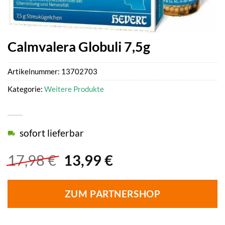
Calmvalera Globuli 7,5g
Artikelnummer:
13702703
Kategorie:
Weitere Produkte
sofort lieferbar
Ursprünglicher
Aktueller
17,98
€
13,99
€
Preis
Preis
war:
ist:
ZUM PARTNERSHOP
17,98 €
13,99 €.