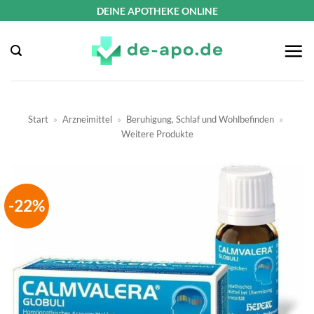
Zum
DEINE APOTHEKE ONLINE
Inhalt
springen
Start
»
Arzneimittel
»
Beruhigung, Schlaf und Wohlbefinden
»
Weitere Produkte
-22%