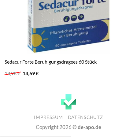
Sedacur Forte Beruhigungsdragees 60 Stück
Ursprünglicher
Aktueller
18,98
€
14,69
€
Preis
Preis
war:
ist:
18,98 €
14,69 €.
IMPRESSUM
DATENSCHUTZ
Copyright 2026 ©
de-apo.de