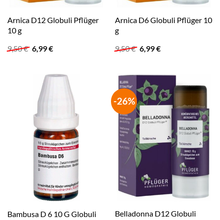
Arnica D12 Globuli Pflüger
Arnica D6 Globuli Pflüger 10
10 g
g
Ursprünglicher
Aktueller
Ursprünglicher
Aktueller
9,50
€
6,99
€
9,50
€
6,99
€
Preis
Preis
Preis
Preis
war:
ist:
war:
ist:
9,50 €
6,99 €.
9,50 €
6,99 €.
-26%
Belladonna D12 Globuli
Bambusa D 6 10 G Globuli