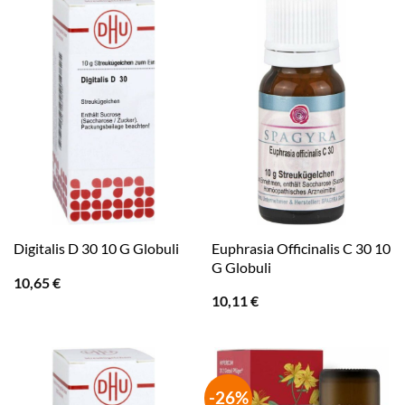
Euphrasia Officinalis C 30 10
Digitalis D 30 10 G Globuli
G Globuli
10,65
€
10,11
€
-26%