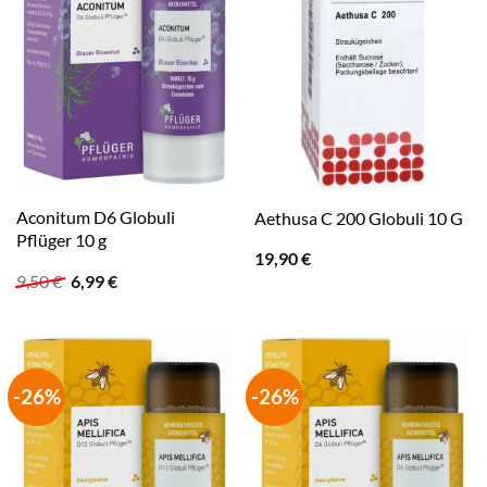
Aconitum D6 Globuli
Aethusa C 200 Globuli 10 G
Pflüger 10 g
19,90
€
Ursprünglicher
Aktueller
9,50
€
6,99
€
Preis
Preis
war:
ist:
9,50 €
6,99 €.
-26%
-26%