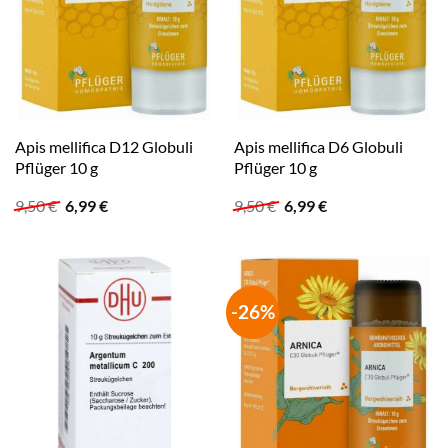
Apis mellifica D12 Globuli
Apis mellifica D6 Globuli
Pflüger 10 g
Pflüger 10 g
Ursprünglicher
Aktueller
Ursprünglicher
Aktueller
9,50
€
6,99
€
9,50
€
6,99
€
Preis
Preis
Preis
Preis
war:
ist:
war:
ist:
9,50 €
6,99 €.
9,50 €
6,99 €.
-26%