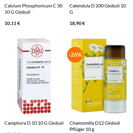
Calcium Phosphoricum C 30
Calendula D 200 Globuli 10
10 G Globuli
G
10,11
€
18,90
€
-26%
Chamomilla D12 Globuli
Camphora D 10 10 G Globuli
Pflüger 10 g