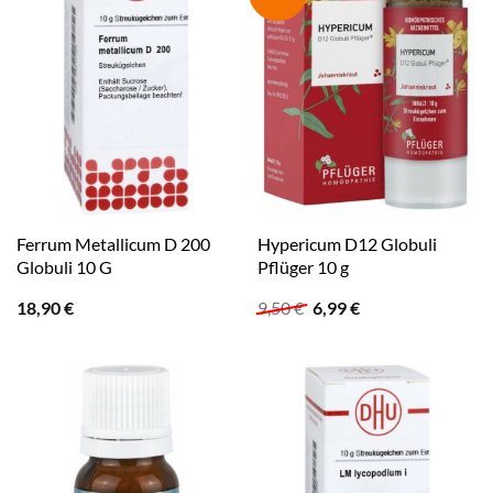
Ferrum Metallicum D 200
Hypericum D12 Globuli
Globuli 10 G
Pflüger 10 g
Ursprünglicher
Aktueller
18,90
€
9,50
€
6,99
€
Preis
Preis
war:
ist:
9,50 €
6,99 €.