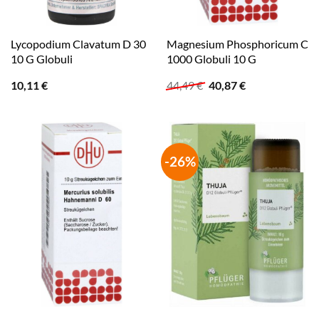
Lycopodium Clavatum D 30
Magnesium Phosphoricum C
10 G Globuli
1000 Globuli 10 G
Ursprünglicher
Aktueller
10,11
€
44,49
€
40,87
€
Preis
Preis
war:
ist:
44,49 €
40,87 €.
-26%