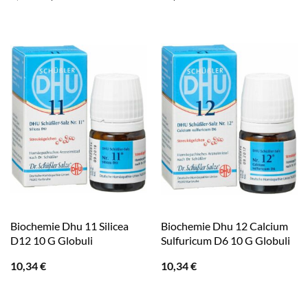
Preis
Preis
war:
ist:
9,50 €
6,99 €.
Biochemie Dhu 11 Silicea
Biochemie Dhu 12 Calcium
D12 10 G Globuli
Sulfuricum D6 10 G Globuli
10,34
€
10,34
€