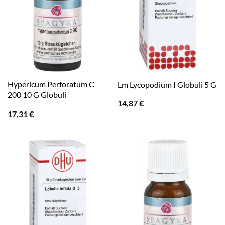
Hypericum Perforatum C
Lm Lycopodium I Globuli 5 G
200 10 G Globuli
14,87
€
17,31
€