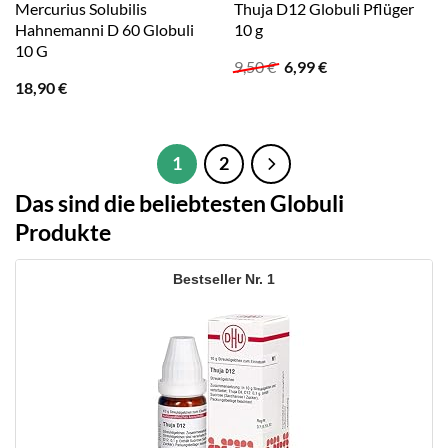
Mercurius Solubilis
Thuja D12 Globuli Pflüger
Hahnemanni D 60 Globuli
10 g
10 G
Ursprünglicher
Aktueller
9,50
€
6,99
€
Preis
Preis
18,90
€
war:
ist:
9,50 €
6,99 €.
1
2
Das sind die beliebtesten Globuli
Produkte
1