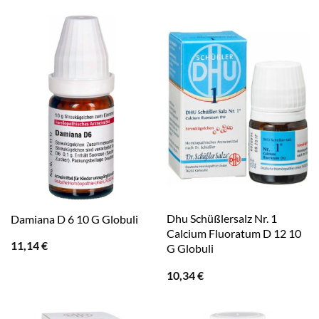
war:
ist:
9,50 €
6,99 €.
Dhu Schüßlersalz Nr. 1
Damiana D 6 10 G Globuli
Calcium Fluoratum D 12 10
11,14
€
G Globuli
10,34
€