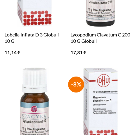
Lobelia Inflata D 3 Globuli
Lycopodium Clavatum C 200
10 G
10 G Globuli
11,14
€
17,31
€
-8%