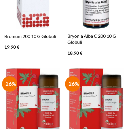
Bryonia Alba C 200 10 G
Bromum 200 10 G Globuli
Globuli
19,90
€
18,90
€
-26%
-26%