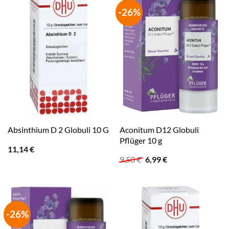
-26%
Aconitum D12 Globuli
Absinthium D 2 Globuli 10 G
Pflüger 10 g
11,14
€
Ursprünglicher
Aktueller
9,50
€
6,99
€
Preis
Preis
war:
ist:
9,50 €
6,99 €.
-26%