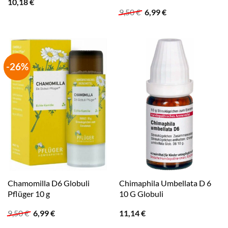
10,18
€
Ursprünglicher
Aktueller
9,50
€
6,99
€
Preis
Preis
war:
ist:
9,50 €
6,99 €.
-26%
Chamomilla D6 Globuli
Chimaphila Umbellata D 6
Pflüger 10 g
10 G Globuli
Ursprünglicher
Aktueller
9,50
€
6,99
€
11,14
€
Preis
Preis