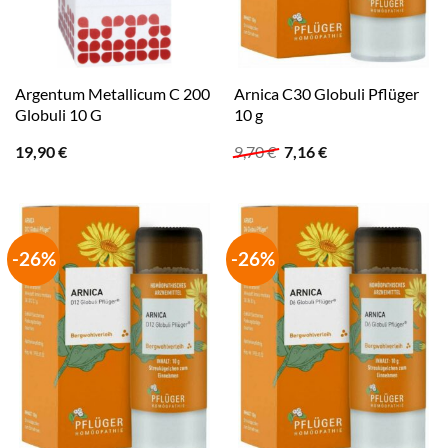
Argentum Metallicum C 200
Arnica C30 Globuli Pflüger
Globuli 10 G
10 g
Ursprünglicher
Aktueller
19,90
€
9,70
€
7,16
€
Preis
Preis
war:
ist:
9,70 €
7,16 €.
-26%
-26%