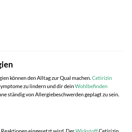
gien
gien können den Alltag zur Qual machen.
Cetirizin
esymptome zu lindern und dir dein
Wohlbefinden
hne ständig von Allergiebeschwerden geplagt zu sein.
n Reaktionen eingesetzt wird. Der
Wirkstoff
Cetirizin