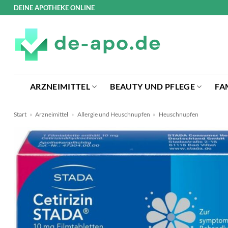
Zum
DEINE APOTHEKE ONLINE
Inhalt
springen
ARZNEIMITTEL
BEAUTY UND PFLEGE
FA
Start
»
Arzneimittel
»
Allergie und Heuschnupfen
»
Heuschnupfen