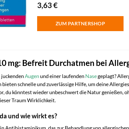
3,63
€
ZUM PARTNERSHOP
 10 mg: Befreit Durchatmen bei Aller
, juckenden
Augen
und einer laufenden
Nase
geplagt? Aller
 bieten schnelle und zuverlässige Hilfe, um deine Allergi
vor, du könntest wieder unbeschwert die Natur genießen, o
dieser Traum Wirklichkeit.
ada und wie wirkt es?
 ein Antihistaminikum, das zur Behandlung von allergische