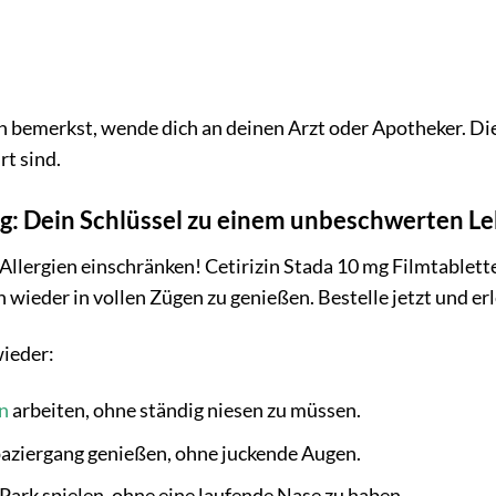
merkst, wende dich an deinen Arzt oder Apotheker. Dies 
t sind.
mg: Dein Schlüssel zu einem unbeschwerten L
 Allergien einschränken! Cetirizin Stada 10 mg Filmtablett
wieder in vollen Zügen zu genießen. Bestelle jetzt und er
wieder:
n
arbeiten, ohne ständig niesen zu müssen.
paziergang genießen, ohne juckende Augen.
Park spielen, ohne eine laufende Nase zu haben.