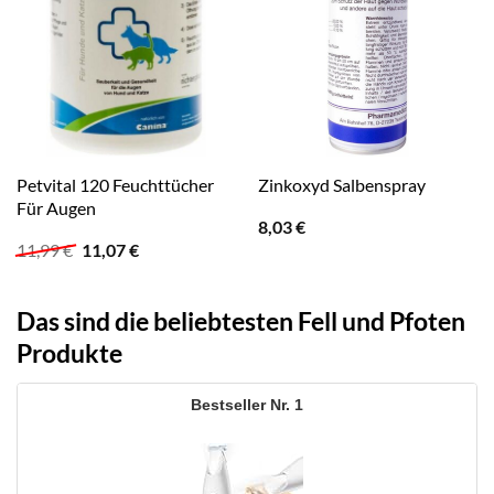
Petvital 120 Feuchttücher
Zinkoxyd Salbenspray
Für Augen
8,03
€
Ursprünglicher
Aktueller
11,99
€
11,07
€
Preis
Preis
war:
ist:
11,99 €
11,07 €.
Das sind die beliebtesten Fell und Pfoten
Produkte
1