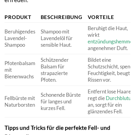
PRODUKT
BESCHREIBUNG
VORTEILE
Beruhigt die Haut,
Beruhigendes
Shampoo mit
wirkt
Lavendel-
Lavendelöl für
entzündungshemme
Shampoo
sensible Haut.
angenehmer Duft.
Schützender
Bildet eine
Pfotenbalsam
Balsam für
Schutzschicht, spend
mit
strapazierte
Feuchtigkeit, beugt
Bienenwachs
Pfoten.
Rissen vor.
Entfernt lose Haare,
Schonende Bürste
Fellbürste mit
regt die
Durchblutun
für langes und
Naturborsten
an, sorgt für ein
kurzes Fell.
glänzendes Fell.
Tipps und Tricks für die perfekte Fell- und