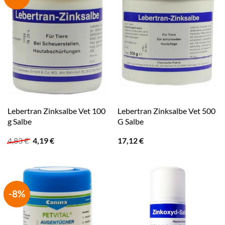
Lebertran Zinksalbe Vet 100
Lebertran Zinksalbe Vet 500
g Salbe
G Salbe
Ursprünglicher
Aktueller
4,83
€
4,19
€
17,12
€
Preis
Preis
war:
ist:
4,83 €
4,19 €.
-8%