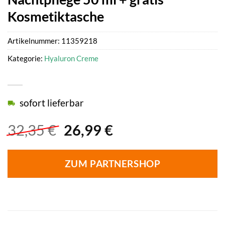
Kosmetiktasche
Artikelnummer:
11359218
Kategorie:
Hyaluron Creme
sofort lieferbar
Ursprünglicher
Aktueller
32,35
€
26,99
€
Preis
Preis
war:
ist:
ZUM PARTNERSHOP
32,35 €
26,99 €.