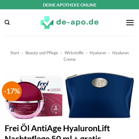
Zum
DEINE APOTHEKE ONLINE
Inhalt
springen
Start
»
Beauty und Pflege
»
Wirkstoffe
»
Hyaluron
»
Hyaluron
Creme
-17%
Frei Öl AntiAge HyaluronLift
Nachtpflege 50 ml + gratis