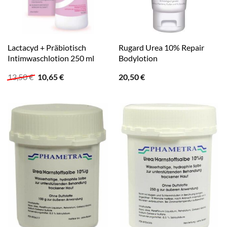
Lactacyd + Präbiotisch
Rugard Urea 10% Repair
Intimwaschlotion 250 ml
Bodylotion
Ursprünglicher
Aktueller
13,50
€
10,65
€
20,50
€
Preis
Preis
war:
ist:
13,50 €
10,65 €.