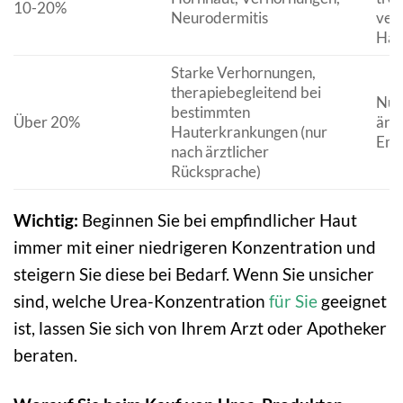
10-20%
Neurodermitis
ver
Hau
Starke Verhornungen,
therapiebegleitend bei
Nur
bestimmten
Über 20%
ärzt
Hauterkrankungen (nur
Emp
nach ärztlicher
Rücksprache)
Wichtig:
Beginnen Sie bei empfindlicher Haut
immer mit einer niedrigeren Konzentration und
steigern Sie diese bei Bedarf. Wenn Sie unsicher
sind, welche Urea-Konzentration
für Sie
geeignet
ist, lassen Sie sich von Ihrem Arzt oder Apotheker
beraten.