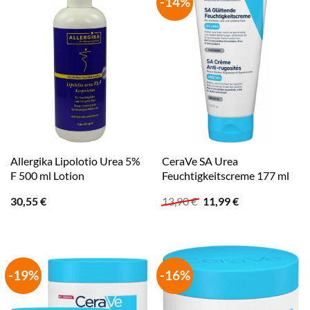
-14%
Allergika Lipolotio Urea 5%
CeraVe SA Urea
F 500 ml Lotion
Feuchtigkeitscreme 177 ml
Ursprünglicher
Aktueller
30,55
€
13,90
€
11,99
€
Preis
Preis
war:
ist:
13,90 €
11,99 €.
-19%
-16%