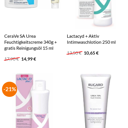
CeraVe SA Urea
Lactacyd + Aktiv
Feuchtigkeitscreme 340g +
Intimwaschlotion 250 ml
gratis Reinigungsöl 15 ml
Ursprünglicher
Aktueller
13,50
€
10,65
€
Preis
Preis
Ursprünglicher
Aktueller
17,90
€
14,99
€
war:
ist:
Preis
Preis
13,50 €
10,65 €.
war:
ist:
17,90 €
14,99 €.
-21%