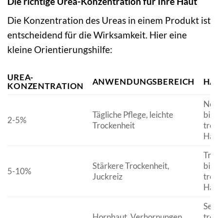
Die richtige Urea-Konzentration für Ihre Haut
Die Konzentration des Ureas in einem Produkt ist
entscheidend für die Wirksamkeit. Hier eine
kleine Orientierungshilfe:
UREA-
ANWENDUNGSBEREICH
HA
KONZENTRATION
Nor
Tägliche Pflege, leichte
bis 
2-5%
Trockenheit
tro
Hau
Tro
Stärkere Trockenheit,
bis 
5-10%
Juckreiz
tro
Hau
Seh
Hornhaut, Verhornungen,
tro