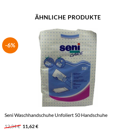
ÄHNLICHE PRODUKTE
-6%
Seni Waschhandschuhe Unfoliert 50 Handschuhe
Ursprünglicher
Aktueller
12,34
€
11,62
€
Preis
Preis
war:
ist: