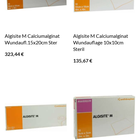
Algisite M Calciumalginat
Algisite M Calciumalginat
Wundaufl.15x20cm Ster
Wundauflage 10x10cm
Steril
323,44
€
135,67
€