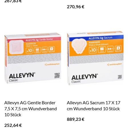
267,83
€
270,96
€
Allevyn AG Gentle Border
Allevyn AG Sacrum 17 X 17
7,5 X 7,5 cm Wundverband
cm Wundverband 10 Stück
10 Stück
889,23
€
252,64
€