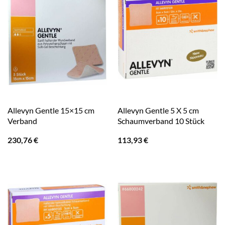
Allevyn Gentle 15×15 cm
Allevyn Gentle 5 X 5 cm
Verband
Schaumverband 10 Stück
230,76
€
113,93
€