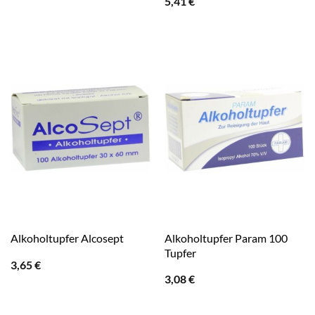
5,41
€
Alkoholtupfer Param 100
Alkoholtupfer Alcosept
Tupfer
3,65
€
3,08
€