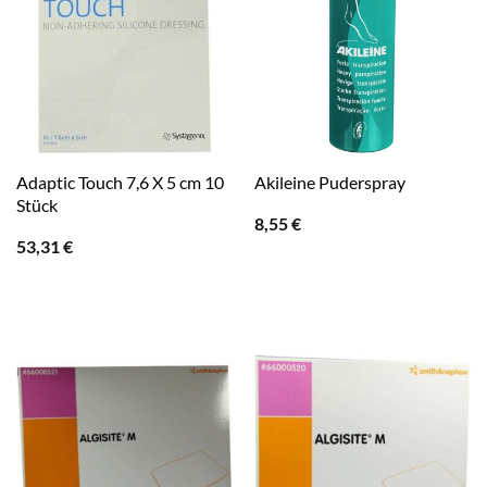
Adaptic Touch 7,6 X 5 cm 10
Akileine Puderspray
Stück
8,55
€
53,31
€