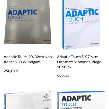
Adaptic Touch 20x32cm Non
Adaptic Touch 5 X 7,6 cm
Adher.Sil.D.Wundgaze
Nichthaft.Sil.Wundauflage
10 Stück
250,01
€
52,68
€