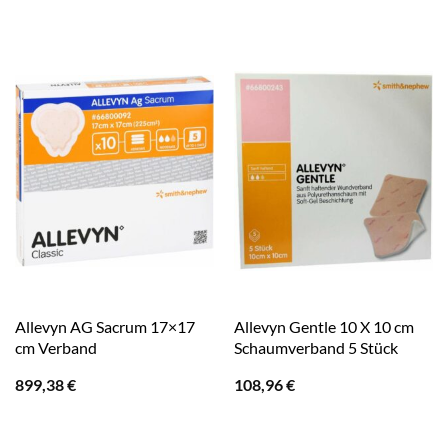
Allevyn AG Sacrum 17×17
Allevyn Gentle 10 X 10 cm
cm Verband
Schaumverband 5 Stück
899,38
€
108,96
€