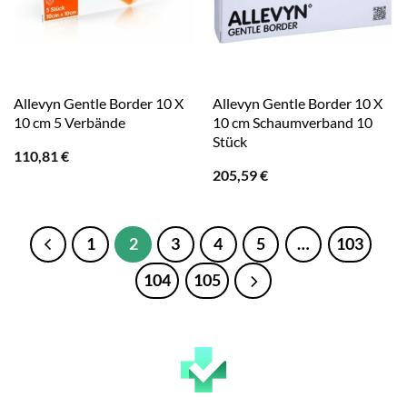
Allevyn Gentle Border 10 X
Allevyn Gentle Border 10 X
10 cm 5 Verbände
10 cm Schaumverband 10
Stück
110,81
€
205,59
€
1
2
3
4
5
…
103
104
105