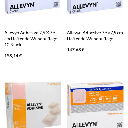
Allevyn Adhesive 7,5 X 7,5
Allevyn Adhesive 7,5×7,5 cm
cm Haftende Wundauflage
Haftende Wundauflage
10 Stück
147,68
€
158,14
€