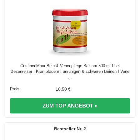
CristinenMoor Bein & Venenpflege Balsam 500 ml I bei
Besenreiser I Krampfadern I unruhigen & schweren Beinen I Vene
...
18,50 €
ZUM TOP ANGEBOT »
2