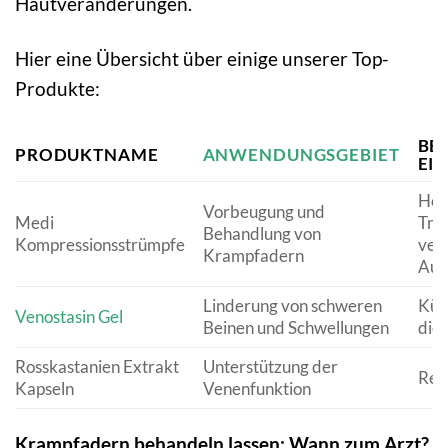
Hautveränderungen.
Hier eine Übersicht über einige unserer Top-
Produkte:
BE
PRODUKTNAME
ANWENDUNGSGEBIET
EI
Hoh
Vorbeugung und
Medi
Tra
Behandlung von
Kompressionsstrümpfe
ver
Krampfadern
Aus
Linderung von schweren
Kühl
Venostasin
Gel
Beinen und Schwellungen
die
Rosskastanien Extrakt
Unterstützung der
Rein
Kapseln
Venenfunktion
Krampfadern behandeln lassen: Wann zum Arzt?