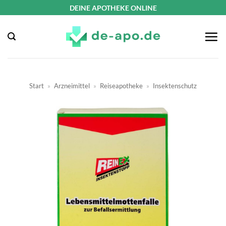
Zum
DEINE APOTHEKE ONLINE
Inhalt
springen
Start
»
Arzneimittel
»
Reiseapotheke
»
Insektenschutz