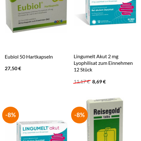
Lingumelt Akut 2 mg
Eubiol 50 Hartkapseln
Lyophilisat zum Einnehmen
27,50
€
12 Stück
Ursprünglicher
Aktueller
11,17
€
8,69
€
Preis
Preis
war:
ist:
11,17 €
8,69 €.
-8%
-8%