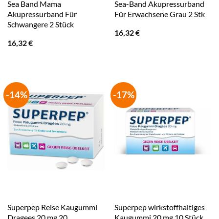
Sea Band Mama
Sea-Band Akupressurband
Akupressurband Für
Für Erwachsene Grau 2 Stk
Schwangere 2 Stück
16,32
€
16,32
€
-14%
-17%
Superpep Reise Kaugummi
Superpep wirkstoffhaltiges
Dragees 20 mg 20
Kaugummi 20 mg 10 Stück