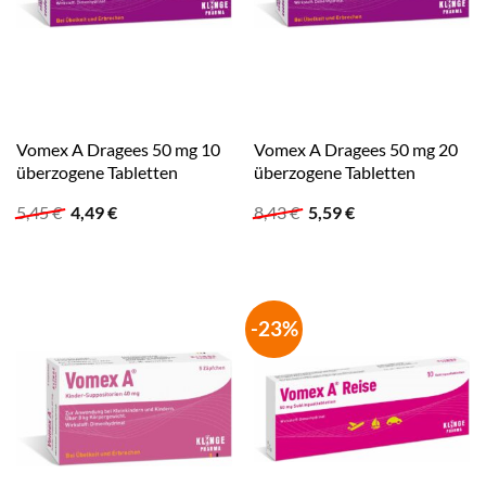
Vomex A Dragees 50 mg 10
Vomex A Dragees 50 mg 20
überzogene Tabletten
überzogene Tabletten
Ursprünglicher
Aktueller
Ursprünglicher
Aktueller
5,45
€
4,49
€
8,43
€
5,59
€
Preis
Preis
Preis
Preis
war:
ist:
war:
ist:
5,45 €
4,49 €.
8,43 €
5,59 €.
-23%