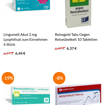
Lingumelt Akut 2 mg
Reisegold Tabs Gegen
Lyophilisat zum Einnehmen
Reiseübelkeit 10 Tabletten
6 Stück
Ursprünglicher
Aktueller
6,90
€
6,37
€
Preis
Preis
Ursprünglicher
Aktueller
6,97
€
6,44
€
war:
ist:
Preis
Preis
6,90 €
6,37 €.
war:
ist:
6,97 €
6,44 €.
-19%
-8%