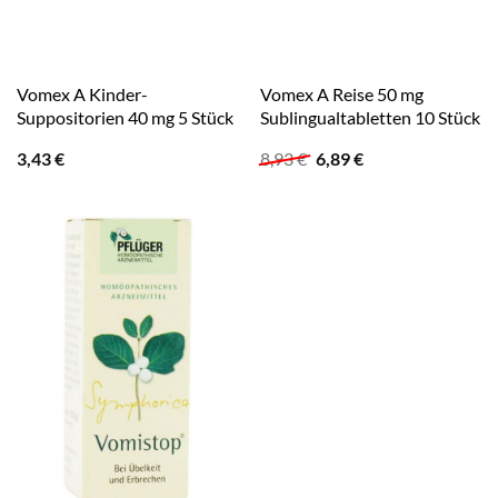
Vomex A Kinder-
Vomex A Reise 50 mg
Suppositorien 40 mg 5 Stück
Sublingualtabletten 10 Stück
Ursprünglicher
Aktueller
3,43
€
8,93
€
6,89
€
Preis
Preis
war:
ist:
8,93 €
6,89 €.