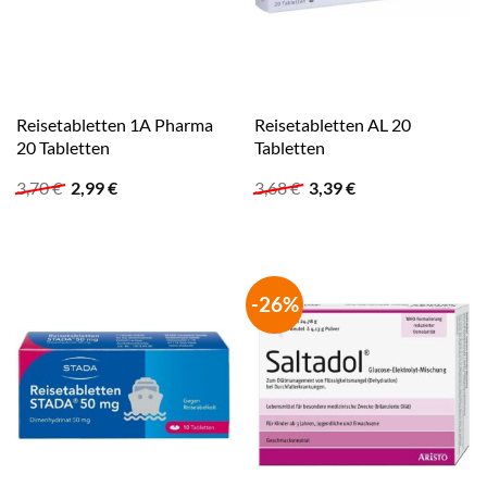
Reisetabletten 1A Pharma
Reisetabletten AL 20
20 Tabletten
Tabletten
Ursprünglicher
Aktueller
Ursprünglicher
Aktueller
3,70
€
2,99
€
3,68
€
3,39
€
Preis
Preis
Preis
Preis
war:
ist:
war:
ist:
3,70 €
2,99 €.
3,68 €
3,39 €.
-26%