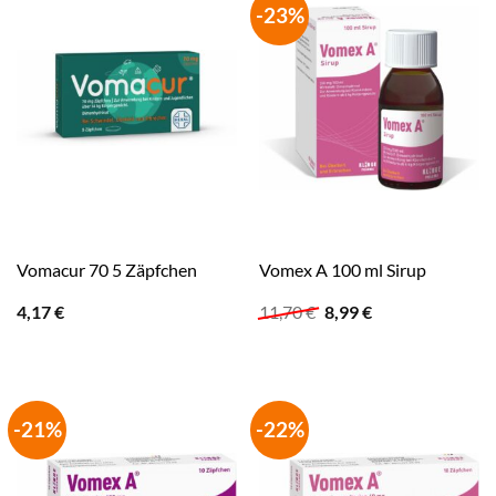
-23%
Vomacur 70 5 Zäpfchen
Vomex A 100 ml Sirup
Ursprünglicher
Aktueller
4,17
€
11,70
€
8,99
€
Preis
Preis
war:
ist:
11,70 €
8,99 €.
-21%
-22%