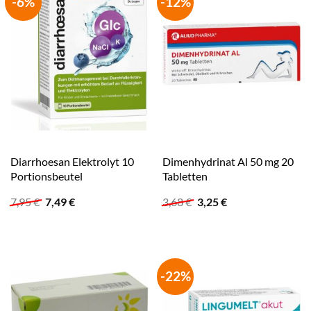
-6%
-12%
Diarrhoesan Elektrolyt 10
Dimenhydrinat Al 50 mg 20
Portionsbeutel
Tabletten
Ursprünglicher
Aktueller
Ursprünglicher
Aktueller
7,95
€
7,49
€
3,68
€
3,25
€
Preis
Preis
Preis
Preis
war:
ist:
war:
ist:
7,95 €
7,49 €.
3,68 €
3,25 €.
-22%