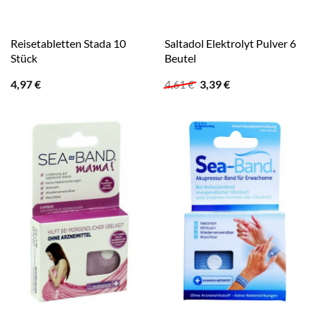
Reisetabletten Stada 10
Saltadol Elektrolyt Pulver 6
Stück
Beutel
Ursprünglicher
Aktueller
4,97
€
4,61
€
3,39
€
Preis
Preis
war:
ist:
4,61 €
3,39 €.