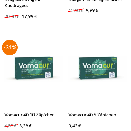
Kaudragees
Ursprünglicher
Aktueller
12,10
€
9,99
€
Preis
Preis
Ursprünglicher
Aktueller
20,80
€
17,99
€
war:
ist:
Preis
Preis
12,10 €
9,99 €.
war:
ist:
20,80 €
17,99 €.
-31%
Vomacur 40 10 Zäpfchen
Vomacur 40 5 Zäpfchen
Ursprünglicher
Aktueller
4,88
€
3,39
€
3,43
€
Preis
Preis