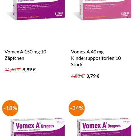
Vomex A 150 mg 10
Vomex A 40 mg
Zäpfchen
Kindersuppositorien 10
Stück
Ursprünglicher
Aktueller
11,41
€
8,99
€
Preis
Preis
Ursprünglicher
Aktueller
4,88
€
3,79
€
war:
ist:
Preis
Preis
11,41 €
8,99 €.
war:
ist:
4,88 €
3,79 €.
-18%
-34%