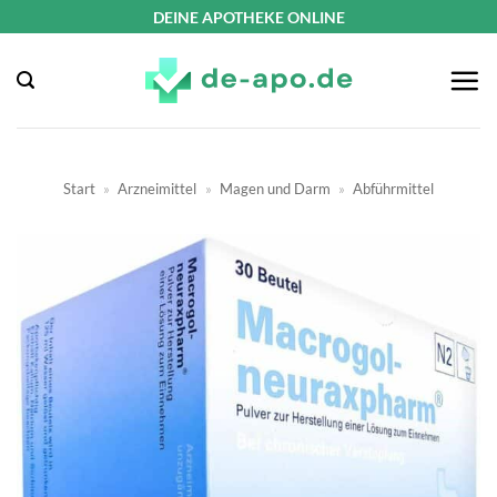
Zum
DEINE APOTHEKE ONLINE
Inhalt
springen
Start
»
Arzneimittel
»
Magen und Darm
»
Abführmittel