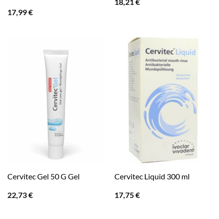
18,21
€
17,99
€
Cervitec Gel 50 G Gel
Cervitec Liquid 300 ml
22,73
€
17,75
€