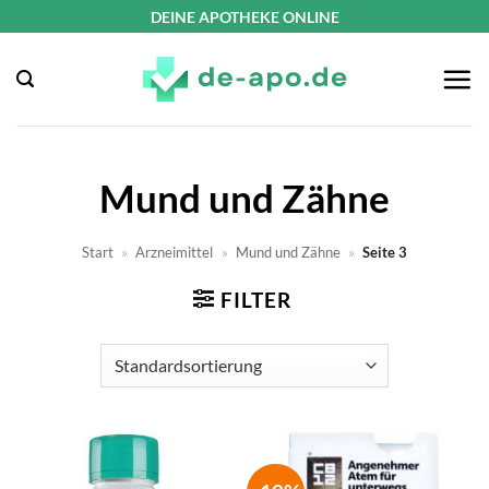
Zum
DEINE APOTHEKE ONLINE
Inhalt
springen
Mund und Zähne
Start
»
Arzneimittel
»
Mund und Zähne
»
Seite 3
FILTER