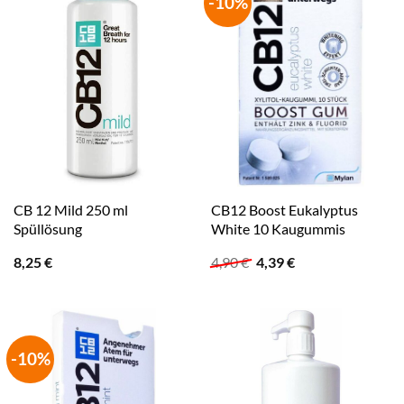
-10%
CB 12 Mild 250 ml
CB12 Boost Eukalyptus
Spüllösung
White 10 Kaugummis
Ursprünglicher
Aktueller
8,25
€
4,90
€
4,39
€
Preis
Preis
war:
ist:
4,90 €
4,39 €.
-10%