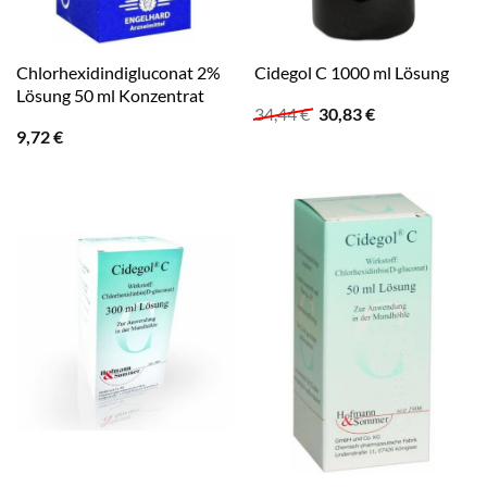
Chlorhexidindigluconat 2%
Cidegol C 1000 ml Lösung
Lösung 50 ml Konzentrat
Ursprünglicher
Aktueller
34,44
€
30,83
€
Preis
Preis
9,72
€
war:
ist:
34,44 €
30,83 €.