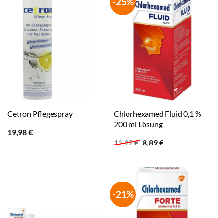
-25%
Chlorhexamed Fluid 0,1 %
Cetron Pflegespray
200 ml Lösung
19,98
€
Ursprünglicher
Aktueller
11,92
€
8,89
€
Preis
Preis
war:
ist:
11,92 €
8,89 €.
-21%