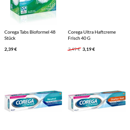
Corega Tabs Bioformel 48
Corega Ultra Haftcreme
Stück
Frisch 40 G
Ursprünglicher
Aktueller
2,39
€
3,49
€
3,19
€
Preis
Preis
war:
ist:
3,49 €
3,19 €.