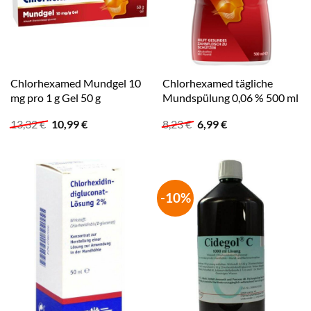
Chlorhexamed Mundgel 10
Chlorhexamed tägliche
mg pro 1 g Gel 50 g
Mundspülung 0,06 % 500 ml
Ursprünglicher
Aktueller
Ursprünglicher
Aktueller
13,32
€
10,99
€
8,23
€
6,99
€
Preis
Preis
Preis
Preis
war:
ist:
war:
ist:
13,32 €
10,99 €.
8,23 €
6,99 €.
-10%