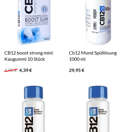
CB12 boost strong mint
Cb12 Mund Spüllösung
Kaugummi 10 Stück
1000 ml
Ursprünglicher
Aktueller
4,90
€
4,39
€
29,95
€
Preis
Preis
war:
ist:
4,90 €
4,39 €.