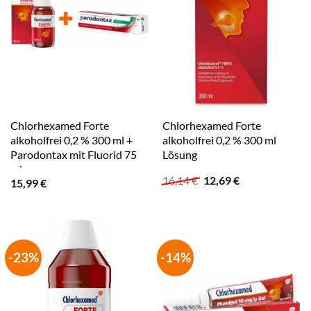
Chlorhexamed Forte
Chlorhexamed Forte
alkoholfrei 0,2 % 300 ml +
alkoholfrei 0,2 % 300 ml
Parodontax mit Fluorid 75
Lösung
ml
Ursprünglicher
Aktueller
16,14
€
12,69
€
15,99
€
Preis
Preis
war:
ist:
16,14 €
12,69 €.
-23%
-14%