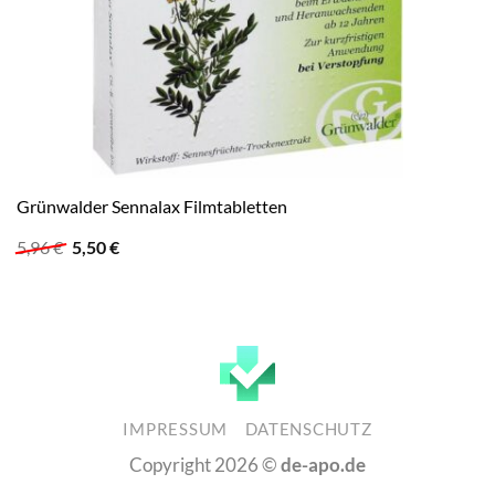
Grünwalder Sennalax Filmtabletten
Ursprünglicher
Aktueller
5,96
€
5,50
€
Preis
Preis
war:
ist:
5,96 €
5,50 €.
IMPRESSUM
DATENSCHUTZ
Copyright 2026 ©
de-apo.de