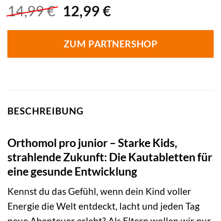
Ursprünglicher
Aktueller
14,99
€
12,99
€
Preis
Preis
war:
ist:
ZUM PARTNERSHOP
14,99 €
12,99 €.
BESCHREIBUNG
Orthomol pro junior – Starke Kids,
strahlende Zukunft: Die Kautabletten für
eine gesunde Entwicklung
Kennst du das Gefühl, wenn dein Kind voller
Energie die Welt entdeckt, lacht und jeden Tag
neue Abenteuer erlebt? Als Eltern wollen wir nur