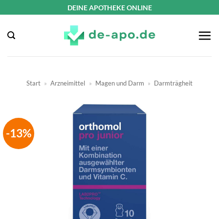
Zum
DEINE APOTHEKE ONLINE
Inhalt
springen
Start
»
Arzneimittel
»
Magen und Darm
»
Darmträgheit
-13%