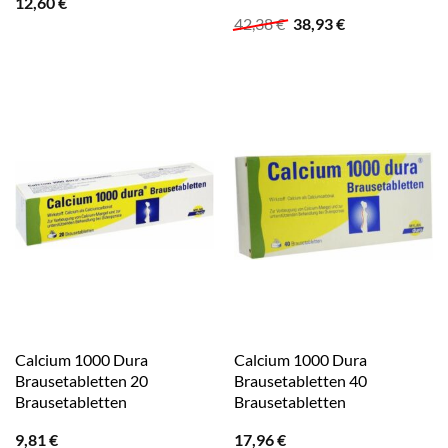
12,60
€
Ursprünglicher
Aktueller
42,38
€
38,93
€
Preis
Preis
war:
ist:
42,38 €
38,93 €.
Calcium 1000 Dura
Calcium 1000 Dura
Brausetabletten 20
Brausetabletten 40
Brausetabletten
Brausetabletten
9,81
€
17,96
€