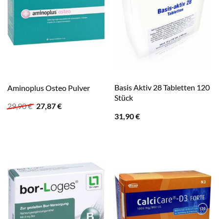
Basis Aktiv 28 Tabletten 120
Aminoplus Osteo Pulver
Stück
Ursprünglicher
Aktueller
29,90
€
27,87
€
Preis
Preis
31,90
€
war:
ist:
29,90 €
27,87 €.