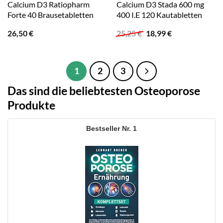
Calcium D3 Ratiopharm
Calcium D3 Stada 600 mg
Forte 40 Brausetabletten
400 I.E 120 Kautabletten
Ursprünglicher
Aktueller
26,50
€
25,25
€
18,99
€
Preis
Preis
war:
ist:
25,25 €
18,99 €.
1
2
3
Das sind die beliebtesten Osteoporose
Produkte
1