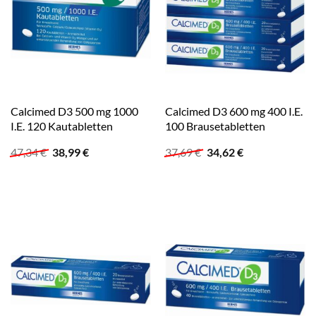
Calcimed D3 500 mg 1000
Calcimed D3 600 mg 400 I.E.
I.E. 120 Kautabletten
100 Brausetabletten
Ursprünglicher
Aktueller
Ursprünglicher
Aktueller
47,34
€
38,99
€
37,69
€
34,62
€
Preis
Preis
Preis
Preis
war:
ist:
war:
ist:
47,34 €
38,99 €.
37,69 €
34,62 €.