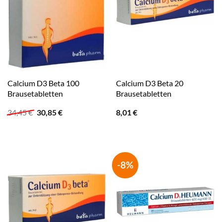
Calcium D3 Beta 100
Calcium D3 Beta 20
Brausetabletten
Brausetabletten
Ursprünglicher
Aktueller
34,45
€
30,85
€
8,01
€
Preis
Preis
war:
ist:
34,45 €
30,85 €.
-8%