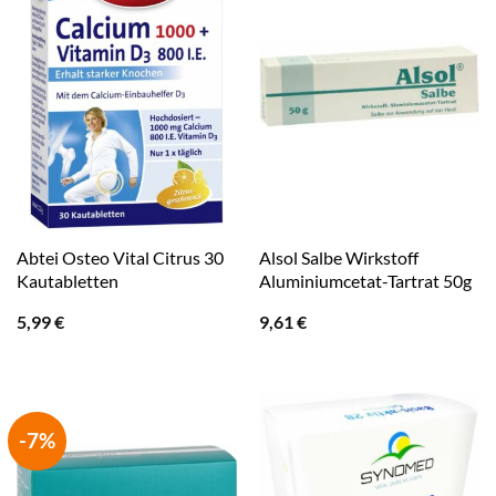
Abtei Osteo Vital Citrus 30
Alsol Salbe Wirkstoff
Kautabletten
Aluminiumcetat-Tartrat 50g
5,99
€
9,61
€
-7%