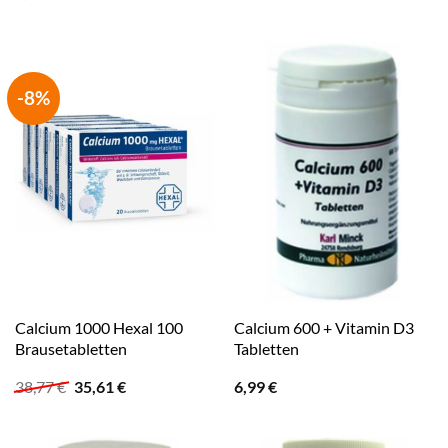
-8%
Calcium 1000 Hexal 100
Calcium 600 + Vitamin D3
Brausetabletten
Tabletten
Ursprünglicher
Aktueller
38,77
€
35,61
€
6,99
€
Preis
Preis
war:
ist:
38,77 €
35,61 €.