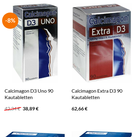
46,96 €
43,13 €.
-8%
Calcimagon D3 Uno 90
Calcimagon Extra D3 90
Kautabletten
Kautabletten
Ursprünglicher
Aktueller
42,34
€
38,89
€
62,66
€
Preis
Preis
war:
ist:
42,34 €
38,89 €.