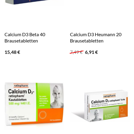
Calcium D3 Beta 40
Calcium D3 Heumann 20
Brausetabletten
Brausetabletten
Ursprünglicher
Aktueller
15,48
€
7,49
€
6,91
€
Preis
Preis
war:
ist:
7,49 €
6,91 €.