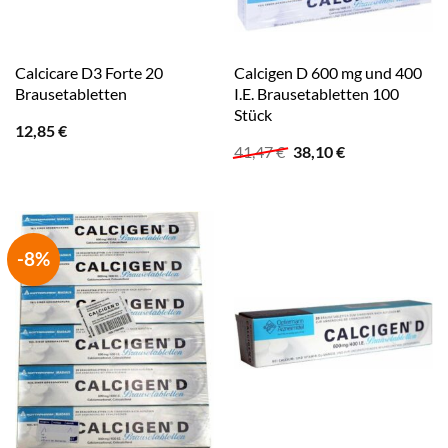
Calcicare D3 Forte 20
Calcigen D 600 mg und 400
Brausetabletten
I.E. Brausetabletten 100
Stück
12,85
€
Ursprünglicher
Aktueller
41,47
€
38,10
€
Preis
Preis
war:
ist:
41,47 €
38,10 €.
-8%