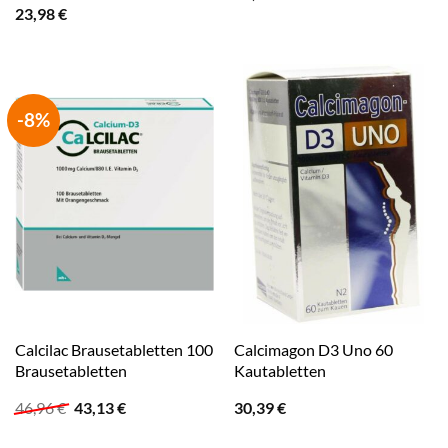
23,98
€
-8%
Calcilac Brausetabletten 100
Calcimagon D3 Uno 60
Brausetabletten
Kautabletten
Ursprünglicher
Aktueller
46,96
€
43,13
€
30,39
€
Preis
Preis
war:
ist: