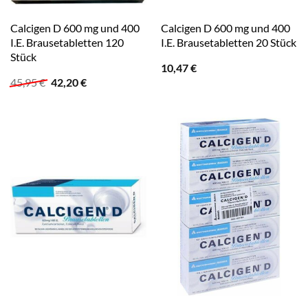
Calcigen D 600 mg und 400
Calcigen D 600 mg und 400
I.E. Brausetabletten 120
I.E. Brausetabletten 20 Stück
Stück
10,47
€
Ursprünglicher
Aktueller
45,95
€
42,20
€
Preis
Preis
war:
ist:
45,95 €
42,20 €.