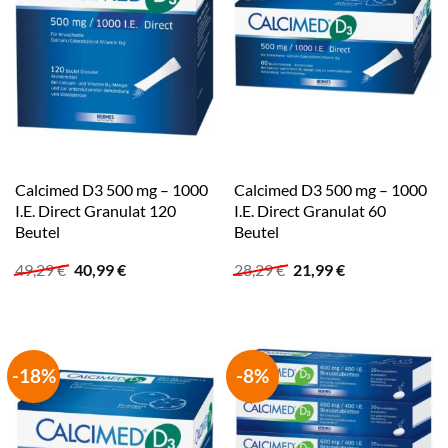
Calcimed D3 500 mg – 1000
Calcimed D3 500 mg – 1000
I.E. Direct Granulat 120
I.E. Direct Granulat 60
Beutel
Beutel
Ursprünglicher
Aktueller
Ursprünglicher
Aktueller
49,29
€
40,99
€
28,29
€
21,99
€
Preis
Preis
Preis
Preis
war:
ist:
war:
ist:
49,29 €
40,99 €.
28,29 €
21,99 €.
-18%
-8%