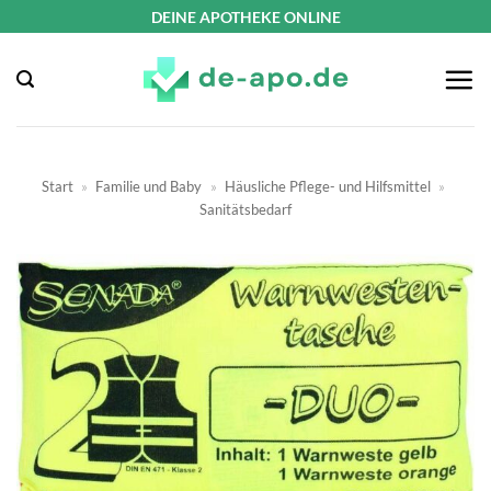
Zum
DEINE APOTHEKE ONLINE
Inhalt
springen
Start
»
Familie und Baby
»
Häusliche Pflege- und Hilfsmittel
»
Sanitätsbedarf