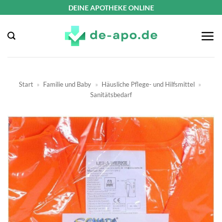
Zum
DEINE APOTHEKE ONLINE
Inhalt
springen
Start
»
Familie und Baby
»
Häusliche Pflege- und Hilfsmittel
»
Sanitätsbedarf