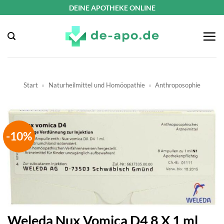
Zum
DEINE APOTHEKE ONLINE
Inhalt
springen
Start
»
Naturheilmittel und Homöopathie
»
Anthroposophie
-10%
Weleda Nux Vomica D4 8 X 1 ml