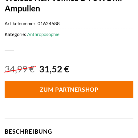
Ampullen
Artikelnummer:
01624688
Kategorie:
Anthroposophie
Ursprünglicher
Aktueller
34,99
€
31,52
€
Preis
Preis
war:
ist:
ZUM PARTNERSHOP
34,99 €
31,52 €.
BESCHREIBUNG