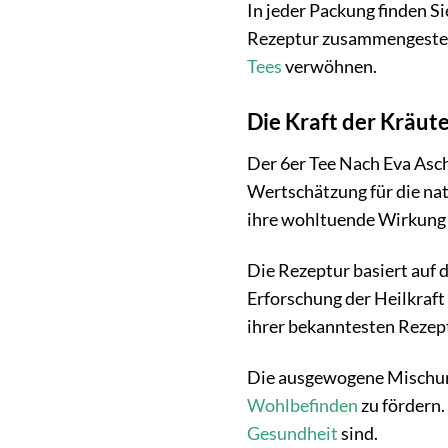
In jeder Packung finden Si
Rezeptur zusammengestel
Tees
verwöhnen.
Die Kraft der Kräut
Der 6er Tee Nach Eva Asch
Wertschätzung für die nat
ihre wohltuende Wirkung 
Die Rezeptur basiert auf 
Erforschung der Heilkraft
ihrer bekanntesten Rezeptu
Die ausgewogene Mischung
Wohlbefinden
zu fördern. 
Gesundheit
sind.