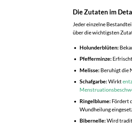
Die Zutaten im Deta
Jeder einzelne Bestandtei
über die wichtigsten Zuta
Holunderblüten:
Bekan
Pfefferminze:
Erfrischt
Melisse:
Beruhigt die N
Schafgarbe:
Wirkt
ent
Menstruationsbeschw
Ringelblume:
Fördert 
Wundheilung eingeset
Bibernelle:
Wird tradit