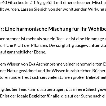
e 40 Filterbeutel à 1,6 g, gefüllt mit einer erlesenen Mis
lt wurden. Lassen Sie sich von der wohltuenden Wirkun
er: Eine harmonische Mischung für Ihr Wohlb
enbrenner ist mehr als nur ein Tee – er ist eine Hommage 
ürliche Kraft der Pflanzen. Die sorgfältig ausgewählten 
auf ganzheitlicher Ebene.
dem Wissen von Eva Aschenbrenner, einer renommierten Exp
 der Natur gewidmet und ihr Wissen in zahlreichen Bücher
ren und erfreut sich seit vielen Jahren großer Beliebtheit
 des 6er Tees kann dazu beitragen, das innere Gleichgewi
Er ist der ideale Begleiter für alle, die auf der Suche nach