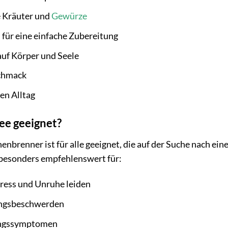
e Kräuter und
Gewürze
 für eine einfache Zubereitung
uf Körper und Seele
chmack
den Alltag
Tee geeignet?
nbrenner ist für alle geeignet, die auf der Suche nach ein
 besonders empfehlenswert für:
ress und Unruhe leiden
ungsbeschwerden
ungssymptomen