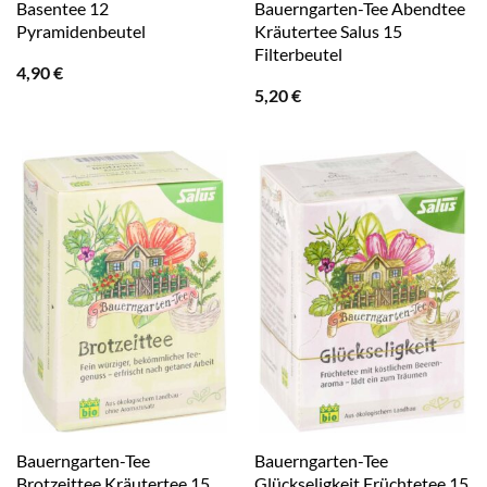
Basentee 12
Bauerngarten-Tee Abendtee
Pyramidenbeutel
Kräutertee Salus 15
Filterbeutel
4,90
€
5,20
€
Bauerngarten-Tee
Bauerngarten-Tee
Brotzeittee Kräutertee 15
Glückseligkeit Früchtetee 15