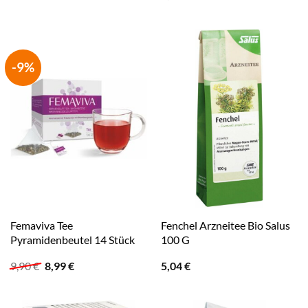
-9%
Femaviva Tee
Fenchel Arzneitee Bio Salus
Pyramidenbeutel 14 Stück
100 G
Ursprünglicher
Aktueller
9,90
€
8,99
€
5,04
€
Preis
Preis
war:
ist:
9,90 €
8,99 €.