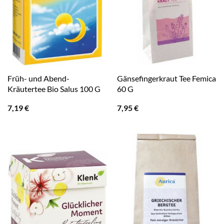
Früh- und Abend-
Gänsefingerkraut Tee Femica
Kräutertee Bio Salus 100 G
60 G
7,19
€
7,95
€