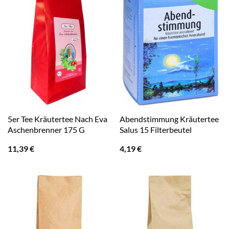
5er Tee Kräutertee Nach Eva
Abendstimmung Kräutertee
Aschenbrenner 175 G
Salus 15 Filterbeutel
11,39
€
4,19
€