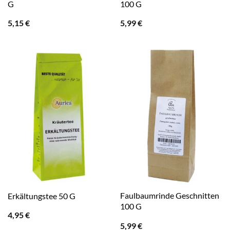
G
100 G
5,15
€
5,99
€
Faulbaumrinde Geschnitten
Erkältungstee 50 G
100 G
4,95
€
5,99
€