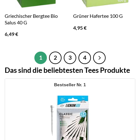
Griechischer Bergtee Bio
Grüner Hafertee 100 G
Salus 40 G
4,95
€
6,49
€
1
2
3
4
Das sind die beliebtesten Tees Produkte
1