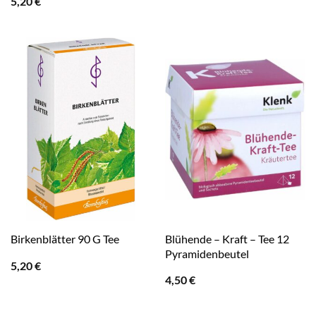
5,20
€
Blühende – Kraft – Tee 12
Birkenblätter 90 G Tee
Pyramidenbeutel
5,20
€
4,50
€