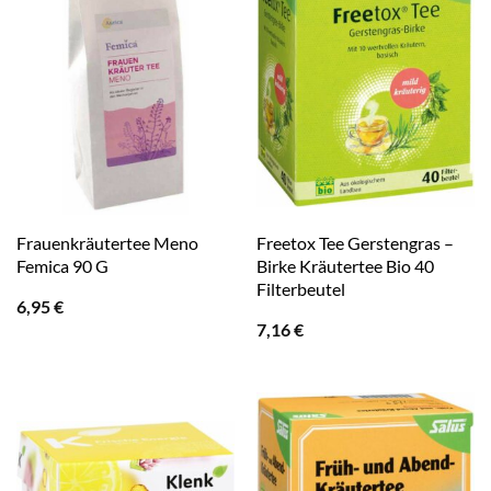
Frauenkräutertee Meno
Freetox Tee Gerstengras –
Femica 90 G
Birke Kräutertee Bio 40
Filterbeutel
6,95
€
7,16
€