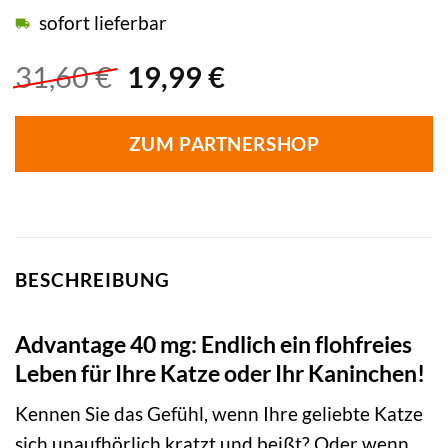
sofort lieferbar
Ursprünglicher
Aktueller
31,60
€
19,99
€
Preis
Preis
war:
ist:
ZUM PARTNERSHOP
31,60 €
19,99 €.
BESCHREIBUNG
Advantage 40 mg: Endlich ein flohfreies
Leben für Ihre Katze oder Ihr Kaninchen!
Kennen Sie das Gefühl, wenn Ihre geliebte Katze
sich unaufhörlich kratzt und beißt? Oder wenn