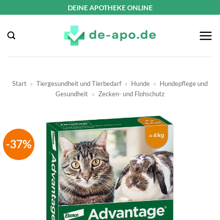
Zum
DEINE APOTHEKE ONLINE
Inhalt
springen
Start
»
Tiergesundheit und Tierbedarf
»
Hunde
»
Hundepflege und
Gesundheit
»
Zecken- und Flohschutz
-37%