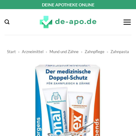
Zum
DEINE APOTHEKE ONLINE
Inhalt
springen
Start
»
Arzneimittel
»
Mund und Zähne
»
Zahnpflege
»
Zahnpasta