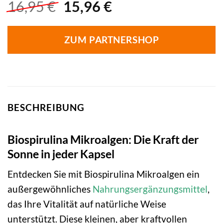
Ursprünglicher
Aktueller
16,95
€
15,96
€
Preis
Preis
war:
ist:
ZUM PARTNERSHOP
16,95 €
15,96 €.
BESCHREIBUNG
Biospirulina Mikroalgen: Die Kraft der
Sonne in jeder Kapsel
Entdecken Sie mit Biospirulina Mikroalgen ein
außergewöhnliches
Nahrungsergänzungsmittel
,
das Ihre Vitalität auf natürliche Weise
unterstützt. Diese kleinen, aber kraftvollen