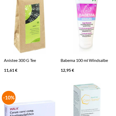
Anistee 300 G Tee
Babema 100 ml Windsalbe
11,61
€
12,95
€
-10%