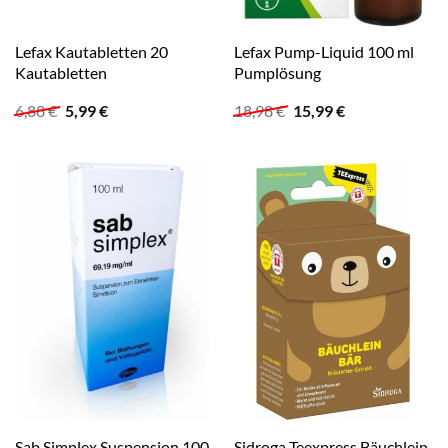
Lefax Kautabletten 20
Lefax Pump-Liquid 100 ml
Kautabletten
Pumplösung
Ursprünglicher
Aktueller
Ursprünglicher
Aktueller
6,88
€
5,99
€
18,98
€
15,99
€
Preis
Preis
Preis
Preis
war:
ist:
war:
ist:
6,88 €
5,99 €.
18,98 €
15,99 €.
Sab Simplex Suspension 100
Sidroga Teexpress Bäuchlein