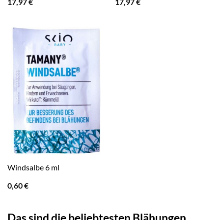
17,97
€
17,97
€
Windsalbe 6 ml
0,60
€
Das sind die beliebtesten Blähungen