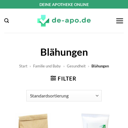
Zum
DEINE APOTHEKE ONLINE
Inhalt
springen
Blähungen
Start
»
Familie und Baby
»
Gesundheit
»
Blähungen
FILTER