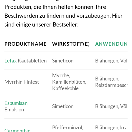
Produkten, die Ihnen helfen können, Ihre
Beschwerden zu lindern und vorzubeugen. Hier
sind einige unserer Bestseller:
PRODUKTNAME
WIRKSTOFF(E)
ANWENDUNGS
Lefax
Kautabletten
Simeticon
Blähungen, Völle
Myrrhe,
Blähungen,
Myrrhinil-Intest
Kamillenblüten,
Reizdarmbesch
Kaffeekohle
Espumisan
Simeticon
Blähungen, Völle
Emulsion
Pfefferminzöl,
Blähungen, kram
Carmenthin