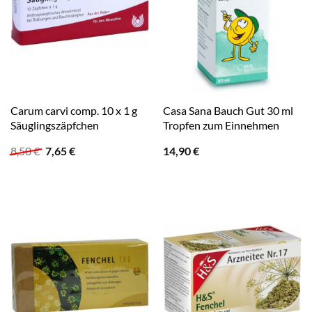
Carum carvi comp. 10 x 1 g
Casa Sana Bauch Gut 30 ml
Säuglingszäpfchen
Tropfen zum Einnehmen
Ursprünglicher
Aktueller
8,50
€
7,65
€
14,90
€
Preis
Preis
war:
ist:
8,50 €
7,65 €.