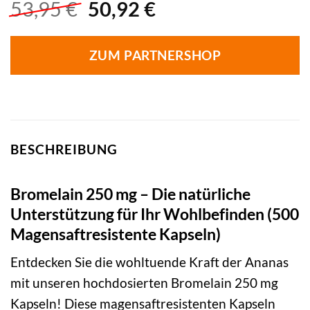
Ursprünglicher
Aktueller
53,95
€
50,92
€
Preis
Preis
war:
ist:
ZUM PARTNERSHOP
53,95 €
50,92 €.
BESCHREIBUNG
Bromelain 250 mg – Die natürliche
Unterstützung für Ihr Wohlbefinden (500
Magensaftresistente Kapseln)
Entdecken Sie die wohltuende Kraft der Ananas
mit unseren hochdosierten Bromelain 250 mg
Kapseln! Diese magensaftresistenten Kapseln