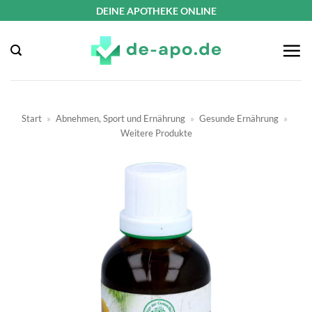
Zum
DEINE APOTHEKE ONLINE
Inhalt
springen
Start
»
Abnehmen, Sport und Ernährung
»
Gesunde Ernährung
»
Weitere Produkte